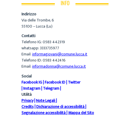
INFO
Indirizzo
Via delle Trombe, 6
55100 – Lucca (Lu)
Contatti
Telefono IG: 0583 442319
whatsapp: 3333735977
Email:
informagiovani@comune.lucca.it
Telefono ID: 0583 442416
Email:
informadonna@comune.lucca.it
Social
Facebook IG
|
Facebook ID
|
Twitter
|
Instagram
|
Telegram
|
Utilità
Privacy
|
Note Legali
|
Credits
|
Dichiarazione di accessibilità
|
Segnalazione accessibilità
|
Mappa del Sito