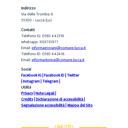
Indirizzo
Via delle Trombe, 6
55100 – Lucca (Lu)
Contatti
Telefono IG: 0583 442319
whatsapp: 3333735977
Email:
informagiovani@comune.lucca.it
Telefono ID: 0583 442416
Email:
informadonna@comune.lucca.it
Social
Facebook IG
|
Facebook ID
|
Twitter
|
Instagram
|
Telegram
|
Utilità
Privacy
|
Note Legali
|
Credits
|
Dichiarazione di accessibilità
|
Segnalazione accessibilità
|
Mappa del Sito
LINK UTILI