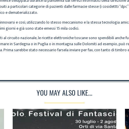
mente sviluppata durante la pandemia dai servizi informatici della direzione al
uiti a particolari categorie di pazienti dalle farmacie stesse (i cosidettti “dpc
nico e dematerializzato.
nnovarsi e così, utilizzando lo stesso meccanismo e la stessa tecnologia amica,
simi giorni e già sono state emessi 15 mila codici.
ti al circuito nazionale, le ricette elettroniche toscane sono spendibili anche fu
mare in Sardegna o in Puglia o in montagna sulle Dolomiti ad esempio, può recar
a. Prima sarebbe stato necessario farsela inviare per fax, con tanto di timbro e
YOU MAY ALSO LIKE...