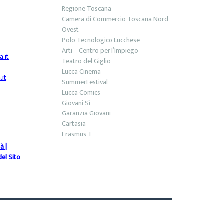
Regione Toscana
Camera di Commercio Toscana Nord-
Ovest
Polo Tecnologico Lucchese
Arti – Centro per l’Impiego
.it
Teatro del Giglio
Lucca Cinema
it
SummerFestival
Lucca Comics
Giovani Sì
Garanzia Giovani
Cartasia
Erasmus +
tà
|
el Sito