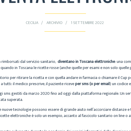
CECILIA
ARCHIVIO
1 SETTEMBRE 2022
 rimborsati dal servizio sanitario,
diventano in Toscana elettroniche
: una com
quando in Toscana le ricette rosse (anche quelle per esami e non solo quelle p
o per ritirare la ricetta e con quella andare in farmacia o chiamare il Cup per
 tutti: il medico prescrive, il paziente riceve
per sms (o per email
) un codice e
gi sms gestiti da marzo 2020 fino ad oggi dalla piattaforma regionale. Un ser
tata superata.
e le nuove tecnologie possono essere di grande aiuto nell’accorciare distanze e
icette elettroniche è solo un esempio, accanto al fascicolo sanitario on line 