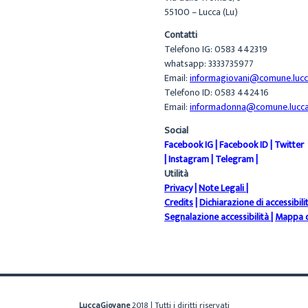
55100 – Lucca (Lu)
Contatti
Telefono IG: 0583 442319
whatsapp: 3333735977
Email:
informagiovani@comune.lucca
Telefono ID: 0583 442416
Email:
informadonna@comune.lucca.
Social
Facebook IG
|
Facebook ID
|
Twitter
|
Instagram
|
Telegram
|
Utilità
Privacy
|
Note Legali
|
Credits
|
Dichiarazione di accessibili
Segnalazione accessibilità
|
Mappa d
LuccaGiovane
2018 | Tutti i diritti riservati