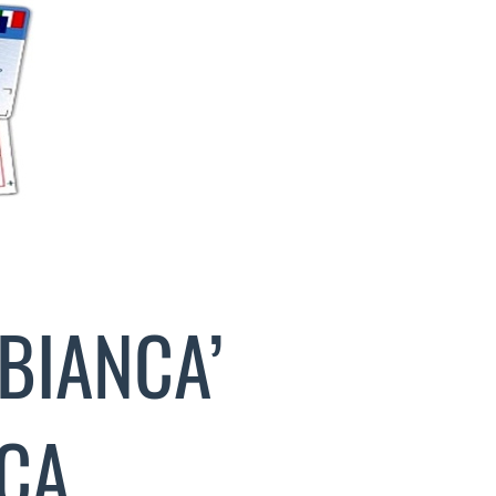
‘BIANCA’
ICA