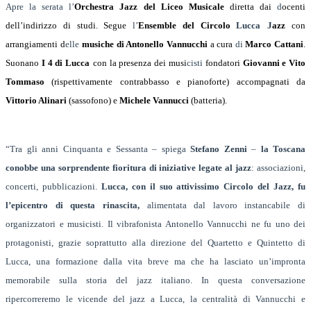
Apre la serata l’
Orchestra Jazz del Liceo Musicale
diretta dai
d
ocenti
dell’indirizzo di studi. Segue
l’
Ensemble del Circolo
Lucca
J
azz
con
arrangiamenti d
elle
musiche di Antonello Vannucchi
a cura
di
Marco Cattani
.
Suonano
I 4 di Lucca
con la presenza dei musi
cisti
fondatori
Giovanni e Vito
Tommaso
(rispettivamente contrabbasso e pianoforte) accompagnati da
Vittorio Alinari
(sassofono) e
Michele Vannucci
(batteria).
“Tra gli anni Cinquanta e Sessanta – spiega
Stefano Zenni
–
la Toscana
conobbe una sorprendente fioritura di iniziative legate al jazz
: associazioni,
concerti, pubblicazioni.
Lucca, con il suo attivissimo Circolo del Jazz, fu
l’epicentro di questa rinascita,
alimentata dal lavoro instancabile di
organizzatori e musicisti. Il vibrafonista Antonello Vannucchi ne fu uno dei
protagonisti, grazie soprattutto alla direzione del Quartetto e Quintetto di
Lucca, una formazione dalla vita breve ma che ha lasciato un’impronta
memorabile sulla storia del jazz italiano. In questa conversazione
ripercorreremo le vicende del jazz a Lucca, la centralità di Vannucchi e