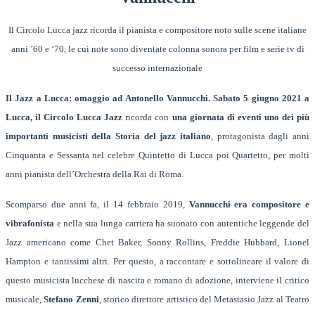
Il Circolo Lucca jazz ricorda il pianista e compositore noto sulle scene italiane
anni ’60 e ‘70, le cui note sono diventate colonna sonora per film e serie tv di
successo internazionale
Il Jazz a Lucca: omaggio ad Antonello Vannucchi. Sabato 5 giugno 2021 a
Lucca, il Circolo Lucca Jazz
ricorda con
una giornata di eventi uno dei più
importanti musicisti della Storia del jazz italiano
, protagonista dagli anni
Cinquanta e Sessanta nel celebre Quintetto di Lucca poi Quartetto, per molti
anni pianista dell’Orchestra della Rai di Roma.
Scomparso due anni fa, il 14 febbraio 2019,
Vannucchi era compositore e
vibrafonista
e nella sua lunga carriera ha suonato con autentiche leggende del
Jazz americano come Chet Baker, Sonny Rollins, Freddie Hubbard, Lionel
Hampton e tantissimi altri. Per questo, a raccontare e sottolineare il valore di
questo musicista lucchese di nascita e romano di adozione, interviene il critico
musicale,
Stefano Zenni
, storico direttore artistico del Metastasio Jazz al Teatro