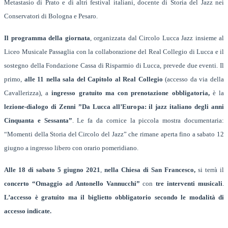
Metastasio di Prato e di altri festival italiani, docente di Storia del Jazz nei
Conservatori di Bologna e Pesaro.
Il programma della giornata
, organizzata dal Circolo Lucca Jazz insieme al
Liceo Musicale Passaglia con la collaborazione del Real Collegio di Lucca e il
sostegno della Fondazione Cassa di Risparmio di Lucca, prevede due eventi. Il
primo,
alle 11 nella
sala del Capitolo al Real Collegio
(accesso da via della
Cavallerizza), a
ingresso gratuito ma con prenotazione obbligatoria,
è la
lezione-dialogo di Zenni ”Da Lucca all’Europa: il jazz italiano degli anni
Cinquanta e Sessanta”
. Le fa da cornice la piccola mostra documentaria:
“Momenti della Storia del Circolo del Jazz” che rimane aperta fino a sabato 12
giugno a ingresso libero con orario pomeridiano.
Alle 18 di sabato 5 giugno 2021
,
nella Chiesa di San Francesco,
si terrà il
concerto “Omaggio ad Antonello Vannucchi”
con
tre interventi musicali
.
L’accesso è gratuito ma il biglietto obbligatorio secondo le modalità di
accesso indicate.