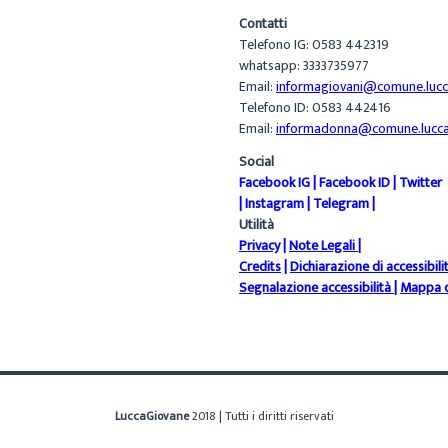
Contatti
Telefono IG: 0583 442319
whatsapp: 3333735977
Email:
informagiovani@comune.lucca
Telefono ID: 0583 442416
Email:
informadonna@comune.lucca.
Social
Facebook IG
|
Facebook ID
|
Twitter
|
Instagram
|
Telegram
|
Utilità
Privacy
|
Note Legali
|
Credits
|
Dichiarazione di accessibili
Segnalazione accessibilità
|
Mappa d
LuccaGiovane
2018 | Tutti i diritti riservati