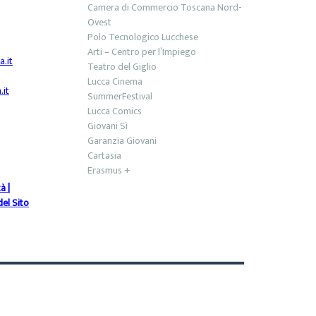
Camera di Commercio Toscana Nord-
Ovest
Polo Tecnologico Lucchese
Arti – Centro per l’Impiego
.it
Teatro del Giglio
Lucca Cinema
it
SummerFestival
Lucca Comics
Giovani Sì
Garanzia Giovani
Cartasia
Erasmus +
tà
|
el Sito