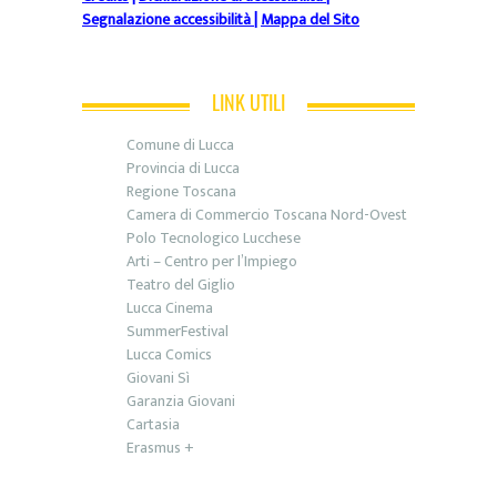
Segnalazione accessibilità
|
Mappa del Sito
LINK UTILI
Comune di Lucca
Provincia di Lucca
Regione Toscana
Camera di Commercio Toscana Nord-Ovest
Polo Tecnologico Lucchese
Arti – Centro per l’Impiego
Teatro del Giglio
Lucca Cinema
SummerFestival
Lucca Comics
Giovani Sì
Garanzia Giovani
Cartasia
Erasmus +