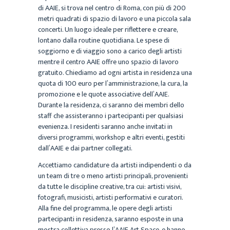
di AAIE, si trova nel centro di Roma, con più di 200
metri quadrati di spazio di lavoro e una piccola sala
concerti. Un luogo ideale per riflettere e creare,
lontano dalla routine quotidiana. Le spese di
soggiorno e di viaggio sono a carico degli artisti
mentre il centro AAIE offre uno spazio di lavoro
gratuito. Chiediamo ad ogni artista in residenza una
quota di 100 euro per l’amministrazione, la cura, la
promozione e le quote associative dell’AAIE.
Durante la residenza, ci saranno dei membri dello
staff che assisteranno i partecipanti per qualsiasi
evenienza. I residenti saranno anche invitati in
diversi programmi, workshop e altri eventi, gestiti
dall’AAIE e dai partner collegati.
Accettiamo candidature da artisti indipendenti o da
un team di tre o meno artisti principali, provenienti
da tutte le discipline creative, tra cui: artisti visivi,
fotografi, musicisti, artisti performativi e curatori.
Alla fine del programma, le opere degli artisti
partecipanti in residenza, saranno esposte in una
mostra collettiva presso l’AAIE Art Space, e hanno