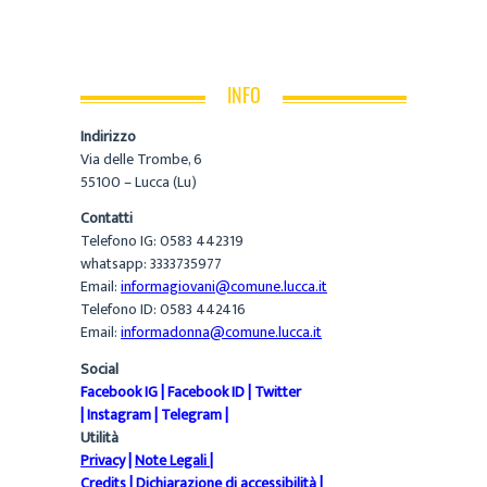
INFO
Indirizzo
Via delle Trombe, 6
55100 – Lucca (Lu)
Contatti
Telefono IG: 0583 442319
whatsapp: 3333735977
Email:
informagiovani@comune.lucca.it
Telefono ID: 0583 442416
Email:
informadonna@comune.lucca.it
Social
Facebook IG
|
Facebook ID
|
Twitter
|
Instagram
|
Telegram
|
Utilità
Privacy
|
Note Legali
|
Credits
|
Dichiarazione di accessibilità
|