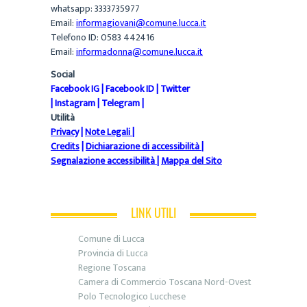
whatsapp: 3333735977
Email:
informagiovani@comune.lucca.it
Telefono ID: 0583 442416
Email:
informadonna@comune.lucca.it
Social
Facebook IG
|
Facebook ID
|
Twitter
|
Instagram
|
Telegram
|
Utilità
Privacy
|
Note Legali
|
Credits
|
Dichiarazione di accessibilità
|
Segnalazione accessibilità
|
Mappa del Sito
LINK UTILI
Comune di Lucca
Provincia di Lucca
Regione Toscana
Camera di Commercio Toscana Nord-Ovest
Polo Tecnologico Lucchese