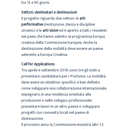
tra 15 e 85 giorni.
Settori, destinatari e destinazioni
Il progetto riguarda due settori: le
arti
performative
(recitazione, danza e discipline
circensi) e le
arti visive
ed è aperto a tutti i residenti
nei paesi che hanno aderito al programma Europa
creativa della Commissione Europea. Anche la
destinazione della mobilità deve essere un paese
aderente a Europa Creativa.
Call for Applications
Tra aprile e settembre 2019, sono tre gli inviti a
presentare candidature per i-Portunus. La mobilità
deve avere un obiettivo specifico e ben definito
come sviluppare una collaborazione internazionale,
impegnarsi in una residenza orientata alla
produzione o nello sviluppo professionale,
presentare lavori in un altro paese o sviluppare
progetti con comunità locali nel paese di
destinazione.
Il prossimo anno la Commissione investirà altri 1,5