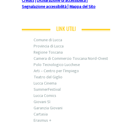
Credits
|
Dichiarazione di accessibilità
|
Segnalazione accessibilità
|
Mappa del Sito
LINK UTILI
Comune di Lucca
Provincia di Lucca
Regione Toscana
Camera di Commercio Toscana Nord-Ovest
Polo Tecnologico Lucchese
Arti – Centro per l’Impiego
Teatro del Giglio
Lucca Cinema
SummerFestival
Lucca Comics
Giovani Sì
Garanzia Giovani
Cartasia
Erasmus +