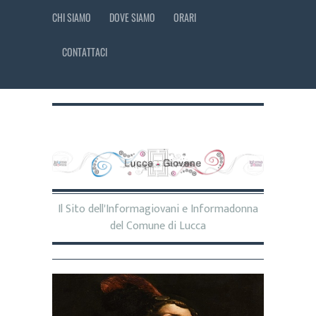
CHI SIAMO
DOVE SIAMO
ORARI
CONTATTACI
Il Sito dell'Informagiovani e Informadonna
del Comune di Lucca