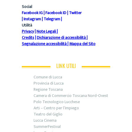
Social
Facebook IG
|
Facebook ID
|
Twitter
|
Instagram
|
Telegram
|
Utilità
Privacy
|
Note Legali
|
Credits
|
Dichiarazione di accessibilità
|
Segnalazione accessibilità
|
Mappa del Sito
LINK UTILI
Comune di Lucca
Provincia di Lucca
Regione Toscana
Camera di Commercio Toscana Nord-Ovest
Polo Tecnologico Lucchese
Arti – Centro per l’Impiego
Teatro del Giglio
Lucca Cinema
SummerFestival