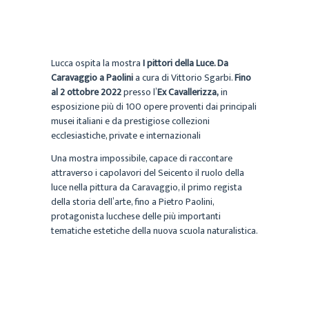
Lucca ospita la mostra
I pittori della Luce. Da
Caravaggio a Paolini
a cura di Vittorio Sgarbi.
Fino
al 2 ottobre 2022
presso l’
Ex Cavallerizza,
in
esposizione più di 100 opere proventi dai principali
musei italiani e da prestigiose collezioni
ecclesiastiche, private e internazionali
Una mostra impossibile, capace di raccontare
attraverso i capolavori del Seicento il ruolo della
luce nella pittura da Caravaggio, il primo regista
della storia dell’arte, fino a Pietro Paolini,
protagonista lucchese delle più importanti
tematiche estetiche della nuova scuola naturalistica.
«La mostra parte dalla rivoluzione di Caravaggio,
indiziaria, sulla quale sicuramente Paolini dovette
riflettere, testimoniando la più integrale coerenza
tra i pittori di luce»