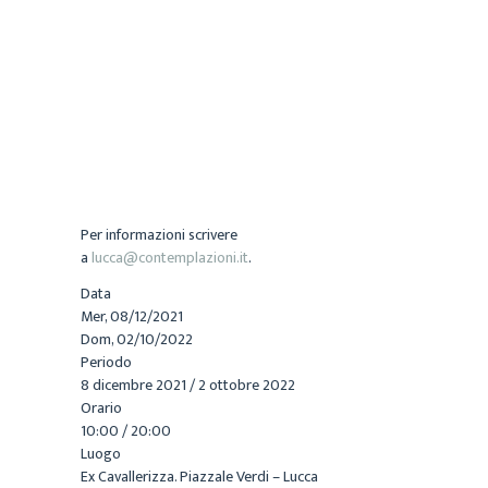
Gentileschi, Orazio Gentileschi, Orazio Riminaldi,
Orazio Borgianni, Giovanni Baglione, Paolo
Biancucci, Rutilio Manetti, Niccolò Tornioli,
Bartolomeo Manfredi, Giovanni Francesco Guerrieri,
Simone del Tintore, Francesco Rustici, Antiveduto
Gramatica, Valentin De Boulogne, Antonio Gherardi,
Baccio Carpi, Angelo Caroselli, Pietro della Vecchia,
Girolamo Scaglia, Giovanni Coli e Filippo Gherardi,
Paolo Biancucci, Caracciolo.
Per informazioni scrivere
a
lucca@contemplazioni.it
.
Data
Mer, 08/12/2021
Dom, 02/10/2022
Periodo
8 dicembre 2021 / 2 ottobre 2022
Orario
10:00 / 20:00
Luogo
Ex Cavallerizza. Piazzale Verdi – Lucca