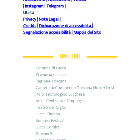
|
Instagram
|
Telegram
|
Utilità
Privacy
|
Note Legali
|
Credits
|
Dichiarazione di accessibilità
|
Segnalazione accessibilità
|
Mappa del Sito
LINK UTILI
Comune di Lucca
Provincia di Lucca
Regione Toscana
Camera di Commercio Toscana Nord-Ovest
Polo Tecnologico Lucchese
Arti – Centro per l’Impiego
Teatro del Giglio
Lucca Cinema
SummerFestival
Lucca Comics
Giovani Sì