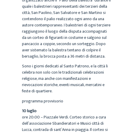
organizzato anche il “Palio della balestra” durante il
quale i balestrieri rappresentanti dei terzieri della
città, San Paolino, San Salvatore e San Martino si
contendono il palio realizzato ogni anno da una
autore contemporaneo. I balestrieri di ogni terziere
raggiungono il luogo della disputa accompagnati
da un corteo di figuranti in costume e salgono sul
pancaccio a coppie, secondo un sorteggio. Dopo
aver sistemato la balestra tentano di colpire il
bersaglio, la brocca posta a 36 metri di distanza.
Sono i giorni dedicati al Santo Patrono, e la città li
celebra non solo con le tradizionali celebrazioni
religiose, ma anche con manifestazioni e
rievocazioni storiche, eventi musicali, mercatini e
feste di quartiere.
programma provvisorio
10 luglio
ore 20:00 – Piazzale Verdi. Corteo storico a cura
dell’associazione Sbandieratori e Musici città di
Lucca, contrada di sant’Anna in piaggia. Il corteo si