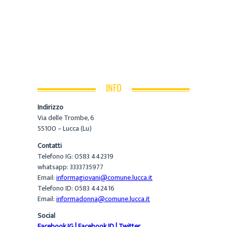
INFO
Indirizzo
Via delle Trombe, 6
55100 – Lucca (Lu)
Contatti
Telefono IG: 0583 442319
whatsapp: 3333735977
Email:
informagiovani@comune.lucca.it
Telefono ID: 0583 442416
Email:
informadonna@comune.lucca.it
Social
Facebook IG
|
Facebook ID
|
Twitter