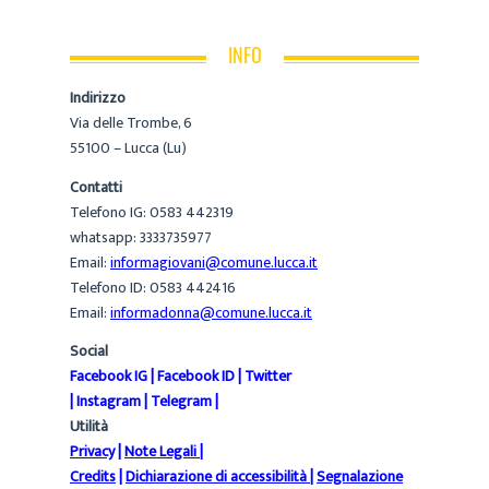
INFO
Indirizzo
Via delle Trombe, 6
55100 – Lucca (Lu)
Contatti
Telefono IG: 0583 442319
whatsapp: 3333735977
Email:
informagiovani@comune.lucca.it
Telefono ID: 0583 442416
Email:
informadonna@comune.lucca.it
Social
Facebook IG
|
Facebook ID
|
Twitter
|
Instagram
|
Telegram
|
Utilità
Privacy
|
Note Legali
|
Credits
|
Dichiarazione di accessibilità
|
Segnalazione