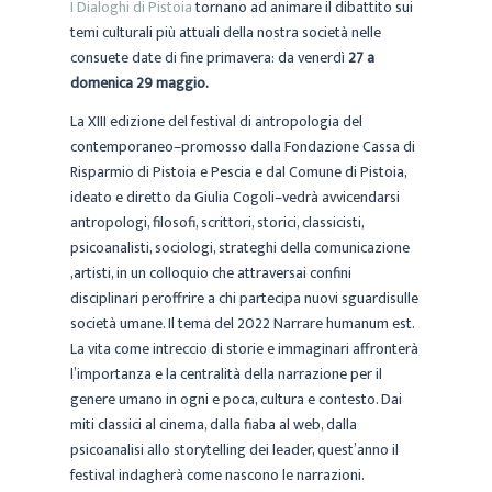
I Dialoghi di Pistoia
tornano ad animare il dibattito sui
temi culturali più attuali della nostra società nelle
consuete date di fine primavera: da venerdì
27 a
domenica 29 maggio.
La XIII edizione del festival di antropologia del
contemporaneo–promosso dalla Fondazione Cassa di
Risparmio di Pistoia e Pescia e dal Comune di Pistoia,
ideato e diretto da Giulia Cogoli–vedrà avvicendarsi
antropologi, filosofi, scrittori, storici, classicisti,
psicoanalisti, sociologi, strateghi della comunicazione
,artisti, in un colloquio che attraversai confini
disciplinari peroffrire a chi partecipa nuovi sguardisulle
società umane. Il tema del 2022 Narrare humanum est.
La vita come intreccio di storie e immaginari affronterà
l’importanza e la centralità della narrazione per il
genere umano in ogni e poca, cultura e contesto. Dai
miti classici al cinema, dalla fiaba al web, dalla
psicoanalisi allo storytelling dei leader, quest’anno il
festival indagherà come nascono le narrazioni.