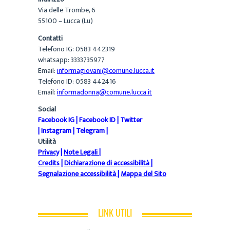
Via delle Trombe, 6
55100 – Lucca (Lu)
Contatti
Telefono IG: 0583 442319
whatsapp: 3333735977
Email:
informagiovani@comune.lucca.it
Telefono ID: 0583 442416
Email:
informadonna@comune.lucca.it
Social
Facebook IG
|
Facebook ID
|
Twitter
|
Instagram
|
Telegram
|
Utilità
Privacy
|
Note Legali
|
Credits
|
Dichiarazione di accessibilità
|
Segnalazione accessibilità
|
Mappa del Sito
LINK UTILI