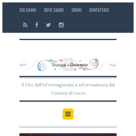
CHI SIAMO
DOVE SIAMO
ORARI
CONTATTACI
Il Sito dell'Informagiovani e Informadonna del
Comune di Lucca