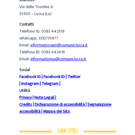
Via delle Trombe, 6
55100 – Lucca (Lu)
Contatti
Telefono IG: 0583 442319
whatsapp: 3333735977
Email:
informagiovani@comune.lucca.it
Telefono ID: 0583 442416
Email:
informadonna@comune.lucca.it
Social
Facebook IG
|
Facebook ID
|
Twitter
|
Instagram
|
Telegram
|
Utilità
Privacy
|
Note Legali
|
Credits
|
Dichiarazione di accessibilità
|
Segnalazione
accessibilità
|
Mappa del Sito
LINK UTILI