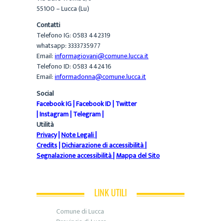
55100 – Lucca (Lu)
Contatti
Telefono IG: 0583 442319
whatsapp: 3333735977
Email:
informagiovani@comune.lucca.it
Telefono ID: 0583 442416
Email:
informadonna@comune.lucca.it
Social
Facebook IG
|
Facebook ID
|
Twitter
|
Instagram
|
Telegram
|
Utilità
Privacy
|
Note Legali
|
Credits
|
Dichiarazione di accessibilità
|
Segnalazione accessibilità
|
Mappa del Sito
LINK UTILI
Comune di Lucca