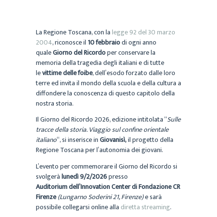
La Regione Toscana, con la
legge 92 del 30 marzo
2004
, riconosce il
10 febbraio
di ogni anno
quale
Giorno del Ricordo
per conservare la
memoria della tragedia degli italiani e di tutte
le
vittime delle foibe
, dell’esodo forzato dalle loro
terre ed invita il mondo della scuola e della cultura a
diffondere la conoscenza di questo capitolo della
nostra storia.
Il Giorno del Ricordo 2026, edizione intitolata “
Sulle
tracce della storia. Viaggio sul confine orientale
italiano
“, si inserisce in
Giovanisì,
il progetto della
Regione Toscana per l’autonomia dei giovani.
L’evento per commemorare il Giorno del Ricordo si
svolgerà
lunedì 9/2/2026
presso
Auditorium dell’Innovation Center di Fondazione CR
Firenze
(Lungarno Soderini 21, Firenze)
e sarà
possibile collegarsi online alla
diretta streaming
.