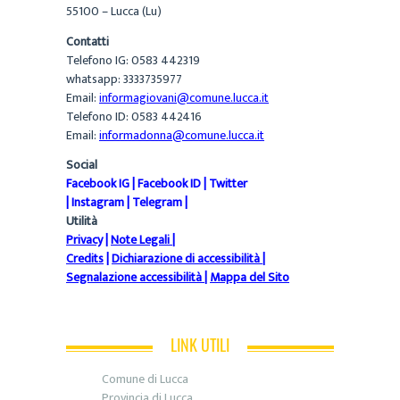
55100 – Lucca (Lu)
Contatti
Telefono IG: 0583 442319
whatsapp: 3333735977
Email:
informagiovani@comune.lucca.it
Telefono ID: 0583 442416
Email:
informadonna@comune.lucca.it
Social
Facebook IG
|
Facebook ID
|
Twitter
|
Instagram
|
Telegram
|
Utilità
Privacy
|
Note Legali
|
Credits
|
Dichiarazione di accessibilità
|
Segnalazione accessibilità
|
Mappa del Sito
LINK UTILI
Comune di Lucca
Provincia di Lucca