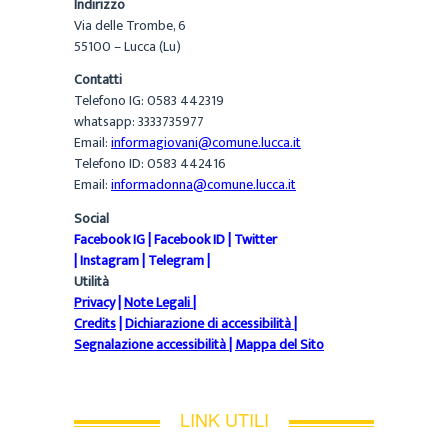
Indirizzo
Via delle Trombe, 6
55100 – Lucca (Lu)
Contatti
Telefono IG: 0583 442319
whatsapp: 3333735977
Email:
informagiovani@comune.lucca.it
Telefono ID: 0583 442416
Email:
informadonna@comune.lucca.it
Social
Facebook IG
|
Facebook ID
|
Twitter
|
Instagram
|
Telegram
|
Utilità
Privacy
|
Note Legali
|
Credits
|
Dichiarazione di accessibilità
|
Segnalazione accessibilità
|
Mappa del Sito
LINK UTILI