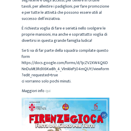
segreterie e degli accessi, per tenere in ordine
tavoli, per allestire i padiglioni, per fare promozione
e per tutte le attività che possono essere utili al
successo dell’iniziativa.
È richiesta voglia di fare e serietà nello svolgere le
proprie mansioni, ma anche e soprattutto voglia di
divertirsi in questa grande famiglia ludica!
Se ti va di far parte della squadra compilate questo
form
https://docs.google.com/forms/d/1jcZV2XW4Q6D
NnDuMt3RdX6KwBh_4_VlmklePj04mQUY/viewform
?edit_requested=true
ci vorranno solo pochi minuti.
Maggiori info
qui