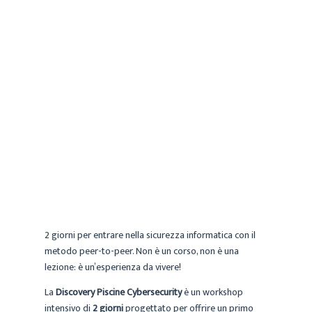
CECILIA
CORSI TEMPO LIBERO
SPAZI E AGEVOLAZIONI
GIOVANI
10 GIUGNO 2026
2 giorni per entrare nella sicurezza informatica con il
metodo peer-to-peer. Non è un corso, non è una
lezione: è un’esperienza da vivere!
La
Discovery Piscine Cybersecurity
è un workshop
intensivo di
2
giorni
progettato per offrire un primo