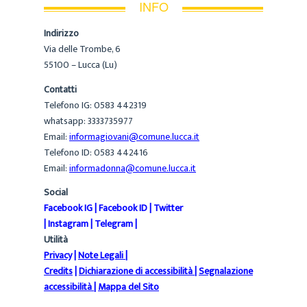
INFO
Indirizzo
Via delle Trombe, 6
55100 – Lucca (Lu)
Contatti
Telefono IG: 0583 442319
whatsapp: 3333735977
Email:
informagiovani@comune.lucca.it
Telefono ID: 0583 442416
Email:
informadonna@comune.lucca.it
Social
Facebook IG
|
Facebook ID
|
Twitter
|
Instagram
|
Telegram
|
Utilità
Privacy
|
Note Legali
|
Credits
|
Dichiarazione di accessibilità
|
Segnalazione
accessibilità
|
Mappa del Sito