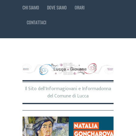
CHI SIAMO
DOVE SIAMO
ORARI
CONTATTACI
Il Sito dell'Informagiovani e Informadonna
del Comune di Lucca