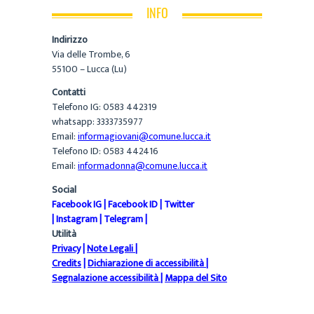
INFO
Indirizzo
Via delle Trombe, 6
55100 – Lucca (Lu)
Contatti
Telefono IG: 0583 442319
whatsapp: 3333735977
Email:
informagiovani@comune.lucca.it
Telefono ID: 0583 442416
Email:
informadonna@comune.lucca.it
Social
Facebook IG
|
Facebook ID
|
Twitter
|
Instagram
|
Telegram
|
Utilità
Privacy
|
Note Legali
|
Credits
|
Dichiarazione di accessibilità
|
Segnalazione accessibilità
|
Mappa del Sito