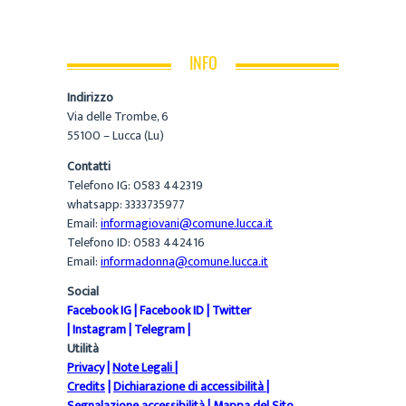
INFO
Indirizzo
Via delle Trombe, 6
55100 – Lucca (Lu)
Contatti
Telefono IG: 0583 442319
whatsapp: 3333735977
Email:
informagiovani@comune.lucca.it
Telefono ID: 0583 442416
Email:
informadonna@comune.lucca.it
Social
Facebook IG
|
Facebook ID
|
Twitter
|
Instagram
|
Telegram
|
Utilità
Privacy
|
Note Legali
|
Credits
|
Dichiarazione di accessibilità
|
Segnalazione accessibilità
|
Mappa del Sito