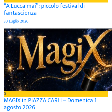
“A Lucca mai”: piccolo festival di
fantascienza
30 Luglio 2026
0
MAGIX in PIAZZA CARLI – Domenica 1
agosto 2026