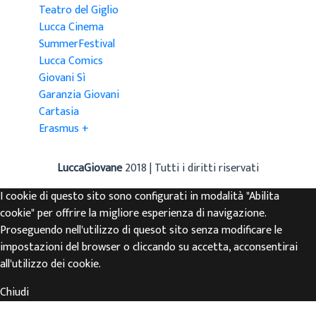
Teatro del Giglio
Lucca Cinema
SummerFestival
Lucca Comics
Giovani Sì
Garanzia Giovani
Cartasia
Erasmus +
LuccaGiovane
2018 | Tutti i diritti riservati
I cookie di questo sito sono configurati in modalità "Abilita
cookie" per offrire la migliore esperienza di navigazione.
Proseguendo nell'utilizzo di quesot sito senza modificare le
impostazioni del browser o cliccando su accetta, acconsentirai
all'utilizzo dei cookie.
Chiudi