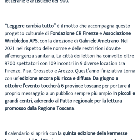
letterarie e artistiche del ‘900.
“
Leggere cambia tutto
” è il motto che accompagna questo
progetto culturale di
Fondazione CR Firenze
e
Associazione
Wimbledon APS
, con la direzione di
Gabriele Ametrano
. Nel
2021, nel rispetto delle norme e delle restrizioni dovute
all’emergenza sanitaria, La città dei lettori ha coinvolto oltre
9700 spettatori con 109 incontri in 9 diverse location tra
Firenze, Pisa, Grosseto e Arezzo. Quest’anno l’iniziativa torna
con un’
edizione ancora più ricca e diffusa
.
Da giugno a
ottobre l’evento toccherà 6 province toscane
per portare il
proprio messaggio a un pubblico sempre più ampio
in piccoli e
grandi centri
,
aderendo al Patto regionale per la lettura
promosso dalla Regione Toscana
.
Il calendario si aprirà con la
quinta edizione della kermesse