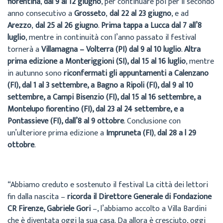
fiorentina
,
dal 9 al 12 giugno
, per continuare poi per il secondo
anno consecutivo a
Grosseto
,
dal 22 al 23 giugno
, e ad
Arezzo
,
dal 25 al 26 giugno
.
Prima tappa a Lucca dal 7 all’8
luglio
, mentre in continuità con l’anno passato il festival
tornerà a
Villamagna – Volterra (PI) dal 9 al 10 luglio
.
Altra
prima edizione a Monteriggioni (SI), dal 15 al 16 luglio
, mentre
in autunno sono
riconfermati gli appuntamenti a Calenzano
(FI), dal 1 al 3 settembre, a Bagno a Ripoli (FI), dal 9 al 10
settembre, a Campi Bisenzio (FI), dal 15 al 16 settembre, a
Montelupo fiorentino (FI), dal 23 al 24 settembre, e a
Pontassieve (FI), dall’8 al 9 ottobre
. Conclusione con
un’ulteriore prima edizione a
Impruneta (FI)
,
dal 28 a l 29
ottobre
.
“Abbiamo creduto e sostenuto il festival La città dei lettori
fin dalla nascita –
ricorda il Direttore Generale di Fondazione
CR Firenze, Gabriele Gori
–, l’abbiamo accolto a Villa Bardini
che è diventata oggi la sua casa. Da allora è cresciuto, oggi