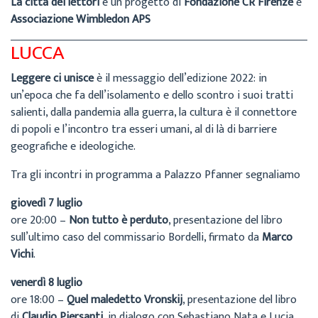
La città dei lettori
è un progetto di
Fondazione CR Firenze
e
Associazione Wimbledon APS
LUCCA
Leggere ci unisce
è il messaggio dell’edizione 2022: in
un’epoca che fa dell’isolamento e dello scontro i suoi tratti
salienti, dalla pandemia alla guerra, la cultura è il connettore
di popoli e l’incontro tra esseri umani, al di là di barriere
geografiche e ideologiche.
Tra gli incontri in programma a Palazzo Pfanner segnaliamo
giovedì 7 luglio
ore 20:00 –
Non tutto è perduto
, presentazione del libro
sull’ultimo caso del commissario Bordelli, firmato da
Marco
Vichi
.
venerdì 8 luglio
ore 18:00 –
Quel maledetto Vronskij
, presentazione del libro
di
Claudio Piersanti
, in dialogo con Sebastiano Nata e Lucia