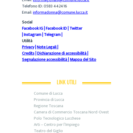
Telefono ID: 0583 442416
Email:
informadonna@comune.lucca.it
Social
Facebook IG
|
Facebook ID
|
Twitter
|
Instagram
|
Telegram
|
Utilità
Privacy
|
Note Legali
|
Credits
|
Dichiarazione di accessibilità
|
Segnalazione accessibilità
|
Mappa del Sito
LINK UTILI
Comune di Lucca
Provincia di Lucca
Regione Toscana
Camera di Commercio Toscana Nord-Ovest
Polo Tecnologico Lucchese
Arti – Centro per l’Impiego
Teatro del Giglio