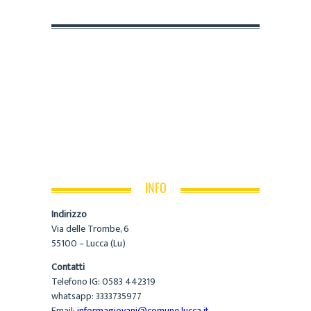
INFO
Indirizzo
Via delle Trombe, 6
55100 – Lucca (Lu)
Contatti
Telefono IG: 0583 442319
whatsapp: 3333735977
Email:
informagiovani@comune.lucca.it