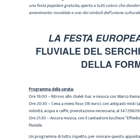
una festa popolare gratuita, aperta a tutti coloro che desider
avvenimento mondiale e uno dei simboli dell’unione culturale t
LA FESTA EUROPE
FLUVIALE DEL SERCH
DELLA FORM
Programma della serata:
Ore 19:00 – Ritrovo allo chalet-bar, e musica con Marco Ramacciot
Ore 20:30 – Cena a menù fisso (18 euro), con antipasti misti (anc
volontà, acqua e caffè; prenotazione necessaria, al 3472960922 
Ore 21:30 – Ancora musica, con il cantautore lucchese “Effenberg
Fluviale.
Un programma di tutto rispetto, per onorare questo appuntame