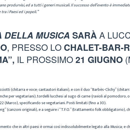
ano produrvisi, ed a tutti i generi musicali. Il successo dell’evento è immedia
ra i Paesi ed i popoli.”
A DELLA MUSICA
SARÀ
A LUCC
IO
, PRESSO LO
CHALET-BAR-R
A”,
IL PROSSIMO
21 GIUGNO
(
ti (chitarra e voce; cantautori italiani), e con il duo “Barbès-Clichy” (chitarra,
he per vegetariani), tordelli lucchesi al sugo di carne (ravioli al pomodoro, o al
(Marco), specificando se vegetariani. Posti limitati (fino a 30).
” (canzoni originali), e a seguire i “T.F.O.” (trattamento folk obbligatorio), ch
nto che in altri paesi è ormai così indissolubilmente legato alla Musica; e c