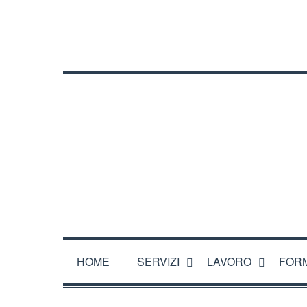
CHI SIAMO
DOVE SIAMO
ORARI
CONTATTA
HOME
SERVIZI
LAVORO
FOR