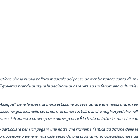
CECILIA
ARCHIVIO
14 GIUGNO 2017
ostiene che la nuova politica musicale del paese dovrebbe tenere conto di un d
, il governo prende dunque la decisione di dare vita ad un fenomeno culturale 
la Musique” viene lanciata, la manifestazione doveva durare una mezz’ora; in re
azze, nei giardini, nelle corti, nei musei, nei castelli e anche negli ospedali e 
 ecc.) di aprirsi a nuovi spazi e nuovi generi: È la festa di tutte le musiche e di 
o particolare per i riti pagani, una notta che richiama l’antica tradizione delle
mpositore o genere musicale, secondo una programmazione selezionata da un d