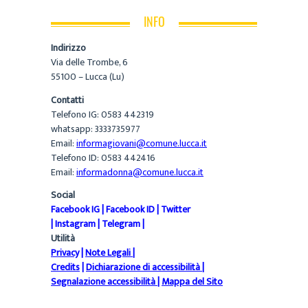
INFO
Indirizzo
Via delle Trombe, 6
55100 – Lucca (Lu)
Contatti
Telefono IG: 0583 442319
whatsapp: 3333735977
Email:
informagiovani@comune.lucca.it
Telefono ID: 0583 442416
Email:
informadonna@comune.lucca.it
Social
Facebook IG
|
Facebook ID
|
Twitter
|
Instagram
|
Telegram
|
Utilità
Privacy
|
Note Legali
|
Credits
|
Dichiarazione di accessibilità
|
Segnalazione accessibilità
|
Mappa del Sito