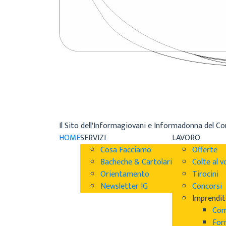
Il Sito dell'Informagiovani e Informadonna del C
HOME
SERVIZI
LAVORO
Cosa Facciamo
Offerte
Bacheche & Cartolari
Colte al v
Orientamento
Tirocini
Newsletter IG
Concorsi
Imprendit
Com
For