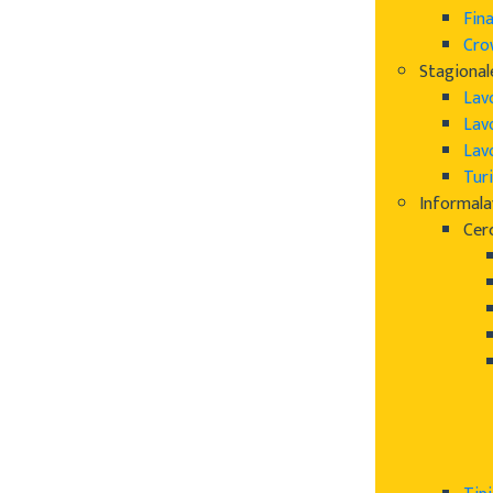
Fin
Cro
Stagional
Lav
Lav
Lav
Turi
Informal
Cer