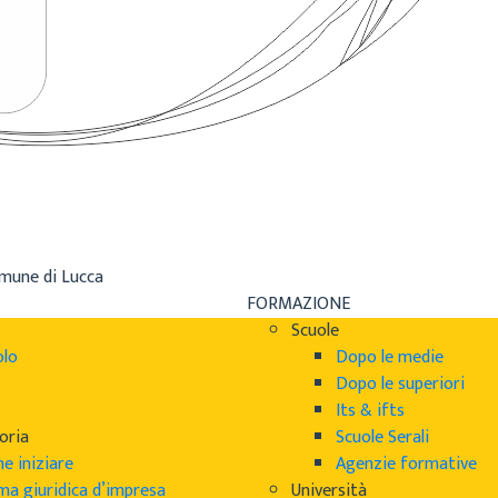
omune di Lucca
FORMAZIONE
Scuole
olo
Dopo le medie
Dopo le superiori
Its & ifts
oria
Scuole Serali
e iniziare
Agenzie formative
ma giuridica d’impresa
Università