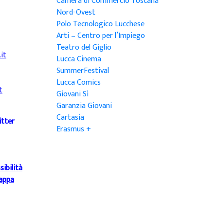
Camera di Commercio Toscana
Nord-Ovest
Polo Tecnologico Lucchese
Arti – Centro per l’Impiego
Teatro del Giglio
it
Lucca Cinema
SummerFestival
Lucca Comics
t
Giovani Sì
Garanzia Giovani
Cartasia
itter
Erasmus +
sibilità
appa