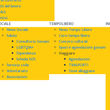
 di contratto
tti del lavoro
sAct
ntivi
OCIALE
TEMPOLIBERO
I
News Sociale
News Tempo Libero
Salute
Corsi tempo libero
Consultorio Giovani
Concorsi culturali
LGBTQIA+
Spazi e agevolazioni giovani
Dipendenze
Viaggiare
Scheda SOS
Agevolazioni
Servizio civile
TRASPORTI
Volontariato
Dove alloggiare
Associazioni