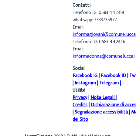
Contatti
Telefono IG: 0583 442319
whatsapp: 3333735977
Email:
informagiovani@comune.lucca.
Telefono ID: 0583 442416
Email:
informadonna@comune.lucca.i
Social
Facebook IG
|
Facebook ID
|
Tw
|
Instagram
|
Telegram
|
Utilità
Privacy
|
Note Legali
|
Credits
|
Dichiarazione di acces
|
Segnalazione accessibilità
|
M
del Sito