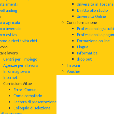
anziamenti
Università in Toscana
wdfunding
Diritto allo studio
e
Università Online
oro agricolo
Corsi formazione
oro invernale
Professionali gratuiti
oro estivo
Professionali a pag
smo e ricettività ebtt
Formazione on line
avoro
Lingua
care lavoro
Informatica
Centri per l’impiego
drop out
Agenzie per il lavoro
Tirocini
Informagiovani
Voucher
Internet
Curriculum Vitae
Errori Comuni
Come compilarlo
Lettera di presentazione
Colloquio di selezione