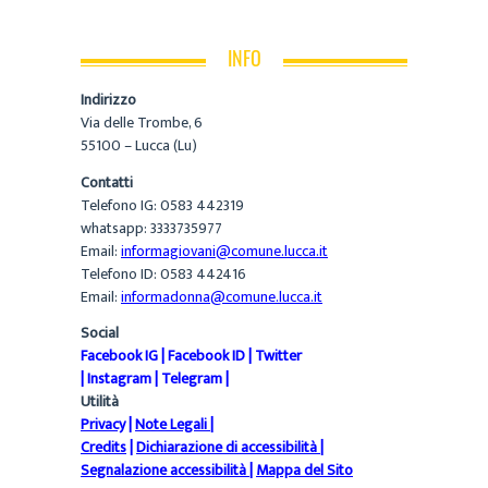
INFO
Indirizzo
Via delle Trombe, 6
55100 – Lucca (Lu)
Contatti
Telefono IG: 0583 442319
whatsapp: 3333735977
Email:
informagiovani@comune.lucca.it
Telefono ID: 0583 442416
Email:
informadonna@comune.lucca.it
Social
Facebook IG
|
Facebook ID
|
Twitter
|
Instagram
|
Telegram
|
Utilità
Privacy
|
Note Legali
|
Credits
|
Dichiarazione di accessibilità
|
Segnalazione accessibilità
|
Mappa del Sito