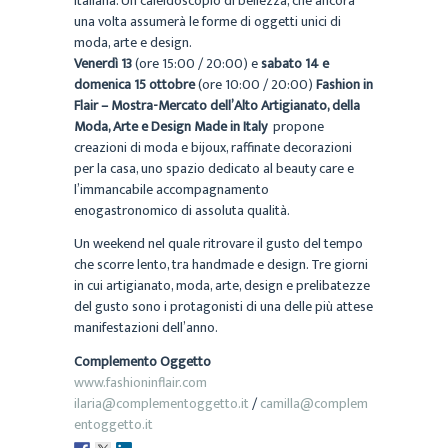
italiana. Un caleidoscopio di bellezza, che ancora
una volta assumerà le forme di oggetti unici di
moda, arte e design.
Venerdì 13
(ore 15:00 / 20:00) e
sabato 14 e
domenica 15 ottobre
(ore 10:00 / 20:00)
Fashion in
Flair – Mostra-Mercato dell’Alto Artigianato, della
Moda, Arte e Design Made in Italy
propone
creazioni di moda e bijoux, raffinate decorazioni
per la casa, uno spazio dedicato al beauty care e
l’immancabile accompagnamento
enogastronomico di assoluta qualità.
Un weekend nel quale ritrovare il gusto del tempo
che scorre lento, tra handmade e design. Tre giorni
in cui artigianato, moda, arte, design e prelibatezze
del gusto sono i protagonisti di una delle più attese
manifestazioni dell’anno.
Complemento Oggetto
www.fashioninflair.com
ilaria@complementoggetto.it
/
camilla@complem
entoggetto.it