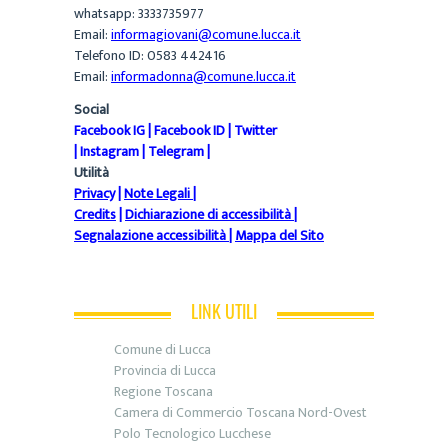
whatsapp: 3333735977
Email:
informagiovani@comune.lucca.it
Telefono ID: 0583 442416
Email:
informadonna@comune.lucca.it
Social
Facebook IG
|
Facebook ID
|
Twitter
|
Instagram
|
Telegram
|
Utilità
Privacy
|
Note Legali
|
Credits
|
Dichiarazione di accessibilità
|
Segnalazione accessibilità
|
Mappa del Sito
LINK UTILI
Comune di Lucca
Provincia di Lucca
Regione Toscana
Camera di Commercio Toscana Nord-Ovest
Polo Tecnologico Lucchese