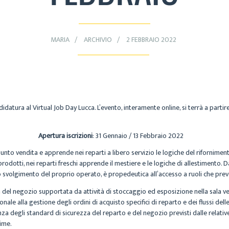
MARIA
ARCHIVIO
2 FEBBRAIO 2022
idatura al Virtual Job Day Lucca. L’evento, interamente online, si terrà a parti
o 2022
Apertura iscrizioni
: 31 Gennaio / 13 Febbraio 2022
un punto vendita e apprende nei reparti a libero servizio le logiche del rifornime
o prodotti, nei reparti freschi apprende il mestiere e le logiche di allestimento.
llo svolgimento del proprio operato, è propedeutica all’accesso a ruoli che p
tica del negozio supportata da attività di stoccaggio ed esposizione nella sala
nzionale alla gestione degli ordini di acquisto specifici di reparto e dei flussi 
za degli standard di sicurezza del reparto e del negozio previsti dalle relativ
rime.