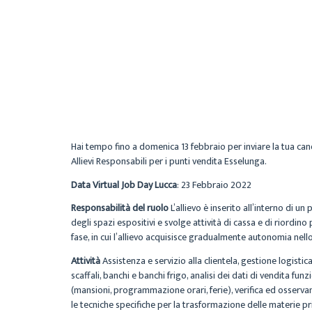
Hai tempo fino a domenica 13 febbraio per inviare la tua cand
Allievi Responsabili per i punti vendita Esselunga.
Data Virtual Job Day Lucca
: 23 Febbrai
Responsabilità del ruolo
L’allievo è inserito all’interno di 
degli spazi espositivi e svolge attività di cassa e di riordin
fase, in cui l’allievo acquisisce gradualmente autonomia ne
Attività
Assistenza e servizio alla clientela, gestione logis
scaffali, banchi e banchi frigo, analisi dei dati di vendita fu
(mansioni, programmazione orari, ferie), verifica ed osservan
le tecniche specifiche per la trasformazione delle materie p