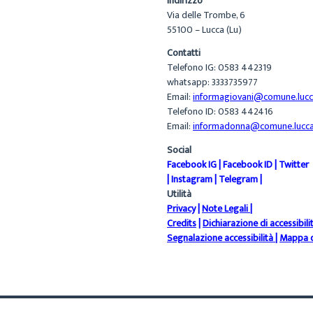
Indirizzo
Via delle Trombe, 6
55100 – Lucca (Lu)
Contatti
Telefono IG: 0583 442319
whatsapp: 3333735977
Email:
informagiovani@comune.lucca
Telefono ID: 0583 442416
Email:
informadonna@comune.lucca.
Social
Facebook IG
|
Facebook ID
|
Twitter
|
Instagram
|
Telegram
|
Utilità
Privacy
|
Note Legali
|
Credits
|
Dichiarazione di accessibili
Segnalazione accessibilità
|
Mappa d