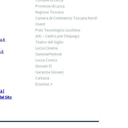
Comune di Lucca
Provincia di Lucca
Regione Toscana
Camera di Commercio Toscana Nord-
Ovest
Polo Tecnologico Lucchese
Arti – Centro per l’Impiego
.it
Teatro del Giglio
Lucca Cinema
it
SummerFestival
Lucca Comics
Giovani Sì
Garanzia Giovani
Cartasia
Erasmus +
tà
|
el Sito