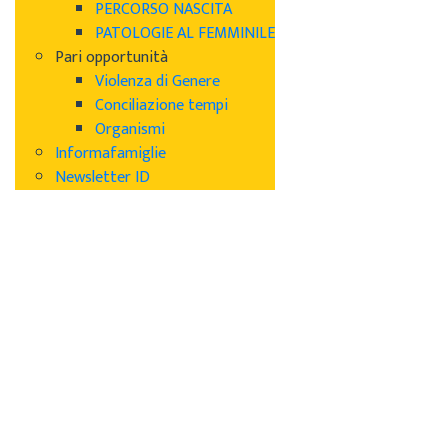
PERCORSO NASCITA
PATOLOGIE AL FEMMINILE
Pari opportunità
Violenza di Genere
Conciliazione tempi
Organismi
Informafamiglie
Newsletter ID