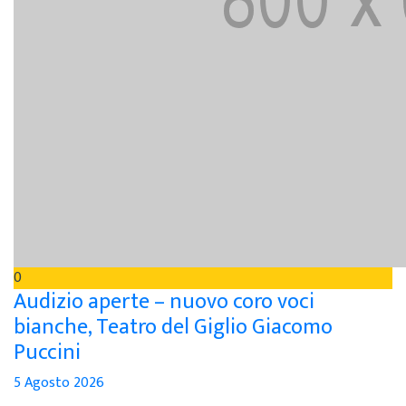
0
Audizio aperte – nuovo coro voci
bianche, Teatro del Giglio Giacomo
Puccini
5 Agosto 2026