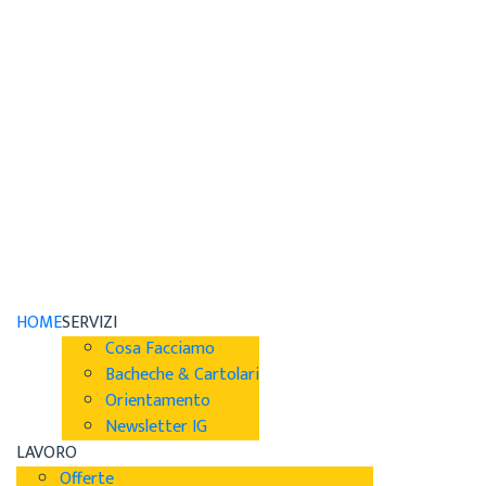
HOME
SERVIZI
Cosa Facciamo
Bacheche & Cartolari
Orientamento
Newsletter IG
LAVORO
Offerte