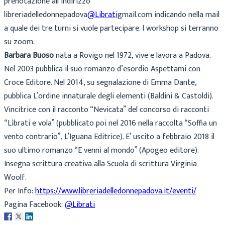
prenotazione all’indirizzo
libreriadelledonnepadova
@Librati
gmail.com indicando nella mail
a quale dei tre turni si vuole partecipare. I workshop si terranno
su zoom.
Barbara Buoso
nata a Rovigo nel 1972, vive e lavora a Padova.
Nel 2003 pubblica il suo romanzo d’esordio Aspettami con
Croce Editore. Nel 2014, su segnalazione di Emma Dante,
pubblica L’ordine innaturale degli elementi (Baldini & Castoldi).
Vincitrice con il racconto “Nevicata” del concorso di racconti
“Lìbrati e vola” (pubblicato poi nel 2016 nella raccolta “Soffia un
vento contrario”, L’Iguana Editrice). E’ uscito a febbraio 2018 il
suo ultimo romanzo “E venni al mondo” (Apogeo editore).
Insegna scrittura creativa alla Scuola di scrittura Virginia
Woolf.
Per Info:
https://www.libreriadelledonnepadova.it/eventi/
Pagina Facebook:
@Librati