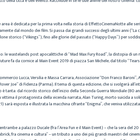
satto della città e dell’evento. Racchiude in sé le due anime del nostro cinema
e area è dedicata per la prima volta nella storia di EffettoCinemaNotte alle seri
ttamente dal mondo dei film. Si passa dai grandi successi degli ultimi anni (“La 
ilone storico (“Vikings”), fino alle glorie del passato (“Happy Days”) per soddisf
do: le wastelands post apocalittiche di “Mad Max Fury Road”, la distopia di un m
e Future fa da cornice al Main Event 2019 di piazza San Michele, dal titolo “Tea
mmercio Lucca, Versilia e Massa Carrara, Associazione “Don Franco Baroni”, 
over Joe” di Fidenza (Parma). Il tema di questa edizione, che si svolgerà all’i
è tanta: dal ricordo storico dell’inizio della Seconda Guerra Mondiale (80 anni 
vittima il protagonista della vicenda narrata, Alan Turing, morto suicida a sol
121) sarà esposta e illustrata la macchina cifrante “Enigma”, che veniva utilizz
entrambe a palazzo Ducale (fra l’Area Fun e il Main Event) – che la sera del 2
ck, fra cinema e cultura” – un tributo a uno dei più grandi maestri del cinema 