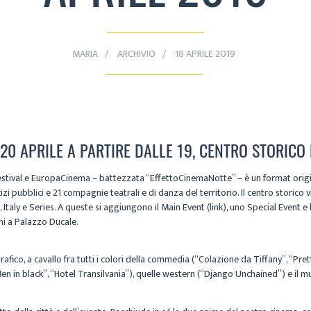
MARIA
ARCHIVIO
18 APRILE 2019
0 APRILE A PARTIRE DALLE 19, CENTRO STORICO
mFestival e EuropaCinema – battezzata “EffettoCinemaNotte” – è un format origin
izi pubblici e 21 compagnie teatrali e di danza del territorio. Il centro storico
 Italy e Series. A queste si aggiungono il Main Event (link), uno Special Event 
ani a Palazzo Ducale.
afico, a cavallo fra tutti i colori della commedia (“Colazione da Tiffany”, “Pr
en in black”, “Hotel Transilvania”), quelle western (“Django Unchained”) e il 