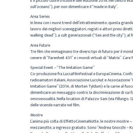
È il piccolo cuore tricolore dell’edizione 2019, nel centro e
sull’oceano”), per non dimenticare il “made in Italy”.
Area Series
In linea con i nuovi trend dell’intrattenimento, questa grand
lavoro dei migliori sceneggiatori, registi e attori presi dire
walking dead”), a cult generazionali (“Sex and the city”), al f
Area Future
Tre film che immaginano tre diversi tipi di futuro per il mon
cenere di “Farenheit 451” e i mondi virtuali di “Matrix”. L’ar
Special Event – “The Imitation Game”
Co-produzione fra LuccaFilmFestival e EuropaCinema, Confco
radioamatori italiani, Associazione LuccAut e Associazione “R
Imitation Game” (2014, di Morten Tyldum) e la carne al fuoco 
dimenticare un messaggio contro la discriminazione di cui fu 
omosessualità. Nella location di Palazzo Sani (via Fillungo, 
delle vicende narrate nel film.
Mostre
L’anima più colta di EffettoCinemaNotte: le nostre mostre – 
mezzanotte, a ingresso gratuito. Sono “Andrea Gnocchi – Kubri