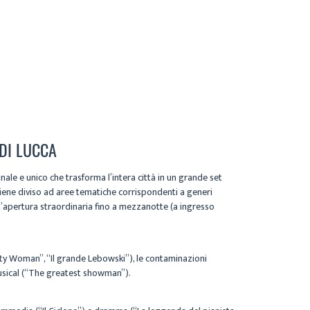
 DI LUCCA
ale e unico che trasforma l’intera città in un grande set
 viene diviso ad aree tematiche corrispondenti a generi
e l’apertura straordinaria fino a mezzanotte (a ingresso
etty Woman”, “Il grande Lebowski”), le contaminazioni
musical (“The greatest showman”).