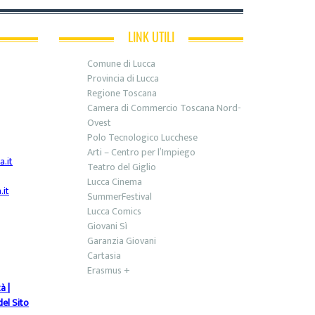
LINK UTILI
Comune di Lucca
Provincia di Lucca
Regione Toscana
Camera di Commercio Toscana Nord-
Ovest
Polo Tecnologico Lucchese
Arti – Centro per l’Impiego
.it
Teatro del Giglio
Lucca Cinema
it
SummerFestival
Lucca Comics
Giovani Sì
Garanzia Giovani
Cartasia
Erasmus +
tà
|
el Sito