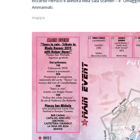
Riccardo Ferrucci e allestita nella Sala Staffieri – e “Omaggi
Ammannati.
mappa