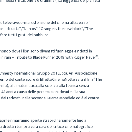
: commedia (“Il Ciclone”) e dramma (“La leggenda del pianista
e televisive, ormai estensione del cinema attraverso il
casa di carta”, “Narcos”, “Orange is the new black”, “The
are tutti i gusti del pubblico.
ondo dove i libri sono diventati fuorilegge e ridotti in
rs in rain – Tribute to Blade Runner 2019 with Rutger Hauer”.
Amnesty International Gruppo 201 Lucca, Ari-Associazione
nterno del contenitore di EffettoCinemaNotte sarà il film “The
fa), alla matematica, alla scienza, alla tecnica senza
i 41 anni a causa delle persecuzioni dovute alla sua
ata dai tedeschi nella seconda Guerra Mondiale ed è al centro
0 aprile rimarranno aperte straordinariamente fino a
di tutti i tempi a cura cura del critico cinematografico