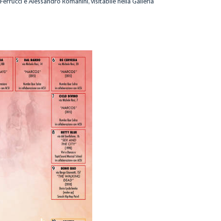
Ferrucci e Alessandro Romanini, visitabile nella Galleria