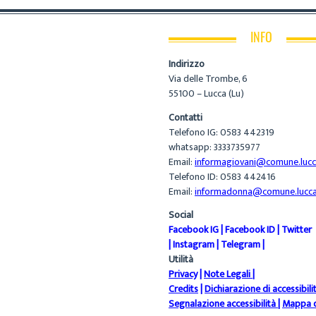
INFO
Indirizzo
Via delle Trombe, 6
55100 – Lucca (Lu)
Contatti
Telefono IG: 0583 442319
whatsapp: 3333735977
Email:
informagiovani@comune.lucca
Telefono ID: 0583 442416
Email:
informadonna@comune.lucca.
Social
Facebook IG
|
Facebook ID
|
Twitter
|
Instagram
|
Telegram
|
Utilità
Privacy
|
Note Legali
|
Credits
|
Dichiarazione di accessibili
Segnalazione accessibilità
|
Mappa d