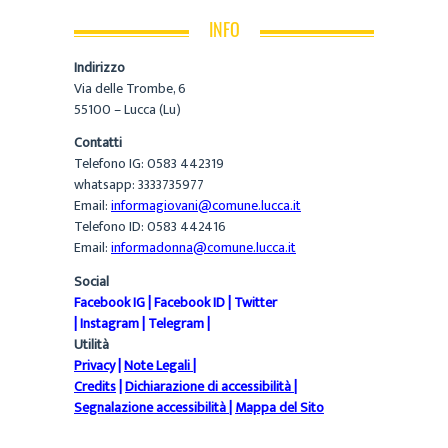
INFO
Indirizzo
Via delle Trombe, 6
55100 – Lucca (Lu)
Contatti
Telefono IG: 0583 442319
whatsapp: 3333735977
Email:
informagiovani@comune.lucca.it
Telefono ID: 0583 442416
Email:
informadonna@comune.lucca.it
Social
Facebook IG
|
Facebook ID
|
Twitter
|
Instagram
|
Telegram
|
Utilità
Privacy
|
Note Legali
|
Credits
|
Dichiarazione di accessibilità
|
Segnalazione accessibilità
|
Mappa del Sito