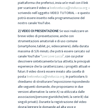
piattaforma che preferisci, invia un’e-mail con il link
per scaricare il video a
livelovelucca@vivilucca.org
–
scrivendo nell’oggetto VIDEO TUTORIAL – e questo
potrà essere inserito nella programmazione del
nostro canale YouTube.
2) VIDEO DI PRESENTAZIONE
Se vuoi realizzare un
breve video di presentazione, anche con
strumentazioni amatoriali e di uso comune
(smartphone, tablet, pc, videocamere), della durata
massima di 5/6 minuti, che potrà essere caricato sul
canale YouTube “
Live Love Lucca
”, con cui poter
descrivere sinteticamente la tua attività, le principali
esperienze che la caratterizzano, i progetti attuali e
futuri. Il video dovrà essere inviato alla casella di
posta
livelovelucca@vivilucca.org
. In particolare, ti
chiediamo di strutturare l’esposizione rispondendo
alle seguenti domande, che proponiamo in due
versioni alternative: la serie A) va utilizzata dalle
associazioni/persone giuridiche/enti, la serie B) dai
singoli privati). Durante la registrazione del video
dovrai leggere le domande ad alta voce e