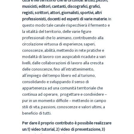
città e nel territorio che la circonda: artisti, pittori,
musicisti, editori, cantanti, discografici, grafici,
registi, scrittori, attori, giornalisti, sportivi, altri
professionisti, docenti ed esperti di varie materie
. In
questo modo tale canale rispecchierà il fermento e
la vitalità del territorio, delle varie figure
professionali che lo animano, contribuendo alla
circolazione virtuosa di esperienze, saperi,
conoscenze, abilità, mettendo in rete pratiche e
modalità di lavoro con auspicabili ricadute a vari
livelli, dalle collaborazioni di lavoro alla crescita
delle conoscenze, fino all’intrattenimento,
all’impiego del tempo libero ed al turismo,
consolidando e sviluppando il senso di
appartenenza ad una comunità territoriale che
continua ad operare, progettare e condividere –
pur in un momento difficile – mettendo in campo
stili di vita, passioni, conoscenze e valori ultimi, a
beneficio di tutti.
Per dare il proprio contributo è possibile realizzare
un:
1) video tutorial, 2) video di presentazione, 3)