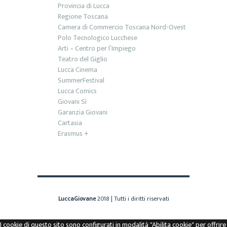
Provincia di Lucca
Regione Toscana
Camera di Commercio Toscana Nord-Ovest
Polo Tecnologico Lucchese
Arti – Centro per l’Impiego
Teatro del Giglio
Lucca Cinema
SummerFestival
Lucca Comics
Giovani Sì
Garanzia Giovani
Cartasia
Erasmus +
LuccaGiovane
2018 | Tutti i diritti riservati
I cookie di questo sito sono configurati in modalità "Abilita cookie" per offrire