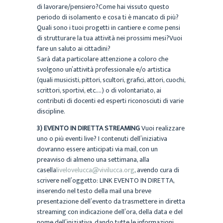
di lavorare/pensiero?Come hai vissuto questo
periodo di isolamento e cosa ti è mancato di più?
Quali sono i tuoi progetti in cantiere e come pensi
di strutturare la tua attività nei prossimi mesi?Vuoi
fare un saluto ai cittadini?
Sarà data particolare attenzione a coloro che
svolgono un’attività professionale e/o artistica
(quali musicisti, pittori, scultori, grafici, attori, cuochi,
scrittori, sportivi, etc….) o di volontariato, ai
contributi di docenti ed esperti riconosciuti di varie
discipline.
3) EVENTO IN DIRETTA STREAMING
Vuoi realizzare
uno o più eventi live? I contenuti dell’iniziativa
dovranno essere anticipati via mail, con un
preavviso di almeno una settimana, alla
casella
livelovelucca@vivilucca.org
, avendo cura di
scrivere nell’oggetto: LINK EVENTO IN DIRETTA,
inserendo nel testo della mail una breve
presentazione dell’evento da trasmettere in diretta
streaming con indicazione dell’ora, della data e del
nome dell’iniziativa, dando tutte le informazioni