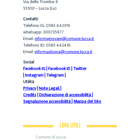
Via delle Trombe, 6
55100 – Lucca (Lu)
Contatti
Telefono IG: 0583 442319
whatsapp: 3333735977
Email:
informagiovani@comune.lucca.it
Telefono ID: 0583 442416
Email:
informadonna@comune.lucca.it
Social
Facebook IG
|
Facebook ID
|
Twitter
|
Instagram
|
Telegram
|
Utilità
Privacy
|
Note Legali
|
Credits
|
Dichiarazione di accessibilità
|
Segnalazione accessibilità
|
Mappa del Sito
LINK UTILI
Comune di Lucca