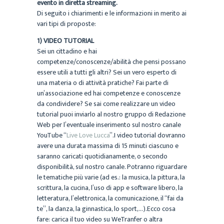
evento in diretta streaming.
Di seguito i chiarimenti e le informazioni in merito ai
vari tipi di proposte:
1) VIDEO TUTORIAL
Sei un cittadino e hai
competenze/conoscenze/abilità che pensi possano
essere utili a tutti gli altri? Sei un vero esperto di
una materia o di attività pratiche? Fai parte di
un’associazione ed hai competenze e conoscenze
da condividere? Se sai come realizzare un video
tutorial puoi inviarlo al nostro gruppo di Redazione
Web per l’eventuale inserimento sul nostro canale
YouTube “
Live Love Lucca
”.I video tutorial dovranno
avere una durata massima di 15 minuti ciascuno e
saranno caricati quotidianamente, o secondo
disponibilità, sul nostro canale. Potranno riguardare
le tematiche più varie (ad es.: la musica, la pittura, la
scrittura, la cucina, l’uso di app e software libero, la
letteratura, l’elettronica, la comunicazione, il “fai da
te”, la danza, la ginnastica, lo sport,…).Ecco cosa
fare: carica il tuo video su WeTranfer o altra