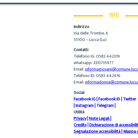
INFO
Indirizzo
Via delle Trombe, 6
55100 – Lucca (Lu)
Contatti
Telefono IG: 0583 442319
whatsapp: 3333735977
Email:
informagiovani@comune.lucca
Telefono ID: 0583 442416
Email:
informadonna@comune.lucca.
Social
Facebook IG
|
Facebook ID
|
Twitter
|
Instagram
|
Telegram
|
Utilità
Privacy
|
Note Legali
|
Credits
|
Dichiarazione di accessibili
Segnalazione accessibilità
|
Mappa d