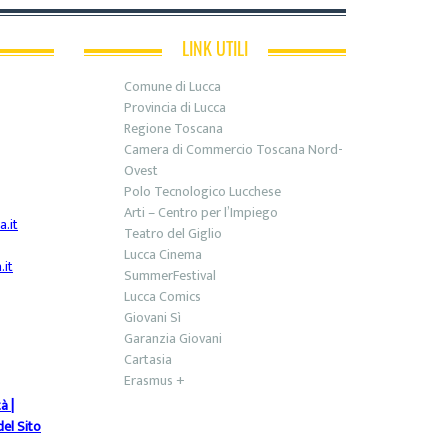
LINK UTILI
Comune di Lucca
Provincia di Lucca
Regione Toscana
Camera di Commercio Toscana Nord-
Ovest
Polo Tecnologico Lucchese
Arti – Centro per l’Impiego
.it
Teatro del Giglio
Lucca Cinema
it
SummerFestival
Lucca Comics
Giovani Sì
Garanzia Giovani
Cartasia
Erasmus +
tà
|
el Sito