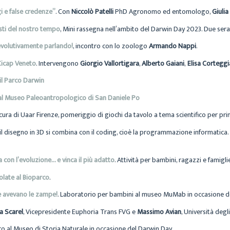
i e false credenze”
. Con
Niccolò Patelli
PhD Agronomo ed entomologo,
Giuli
isti del nostro tempo
, Mini rassegna nell’ambito del Darwin Day 2023. Due serat
 evolutivamente parlando!
, incontro con lo zoologo
Armando Nappi
.
Cicap Veneto
. Intervengono
Giorgio Vallortigara
,
Alberto Gaiani
,
Elisa Corteggi
il Parco Darwin
 al Museo Paleoantropologico di San Daniele Po
cura di Uaar Firenze, pomeriggio di giochi da tavolo a tema scientifico per prin
il disegno in 3D si combina con il coding, cioè la programmazione informatica
on l’evoluzione… e vinca il più adatto
. Attività per bambini, ragazzi e famigl
volate al Bioparco
.
 avevano le zampe!
. Laboratorio per bambini al museo MuMab in occasione d
ca Scarel
, Vicepresidente Euphoria Trans FVG e
Massimo Avian
, Università degli
co al Museo di Storia Naturale in occasione del Darwin Day