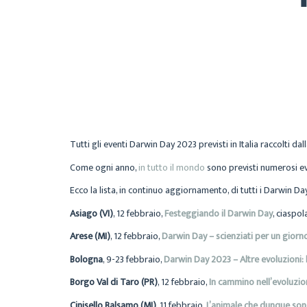
Tutti gli eventi Darwin Day 2023 previsti in Italia raccolti d
Come ogni anno,
in tutto il mondo
sono previsti numerosi ev
Ecco la lista, in continuo aggiornamento, di tutti i Darwin Day
Asiago (VI)
, 12 febbraio,
Festeggiando il Darwin Day
, ciaspol
Arese (MI)
, 12 febbraio,
Darwin Day – scienziati per un giorn
Bologna
, 9-23 febbraio,
Darwin Day 2023 – Altre evoluzioni: 
Borgo Val di Taro (PR)
, 12 febbraio,
In cammino nell’evoluzi
Cinisello Balsamo (MI)
, 11 febbraio,
L’animale che dunque son