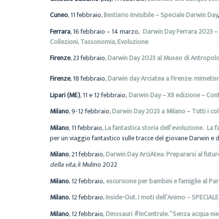
Cuneo
, 11 febbraio,
Bestiario Invisibile – Speciale Darwin Day
Ferrara
, 16 febbraio – 14 marzo,
Darwin Day Ferrara 2023 –
Collezioni, Tassonomia, Evoluzione
.
Firenze
, 23 febbraio,
Darwin Day 2023 al Museo di Antropol
Firenze
, 18 febbraio,
Darwin day Arciatea a Firenze: mimeti
Lipari (ME)
, 11 e 12 febbraio,
Darwin Day – XII edizione – Con
Milano
, 9-12 febbraio,
Darwin Day 2023 a Milano – Tutti i col
Milano
, 11 febbraio,
La fantastica storia dell’evoluzione. La f
per un viaggio fantastico sulle tracce del giovane Darwin e d
Milano
, 21 febbraio,
Darwin Day ArciAtea: Prepararsi al futuro
della vita
, il Mulino 2022
Milano
, 12 febbraio,
escursione per bambini e famiglie al Pa
Milano
, 12 febbraio,
Inside-Out. I moti dell’Animo – SPECIA
Milano
, 12 febbraio,
Dinosauri #InCentrale. “Senza acqua nien