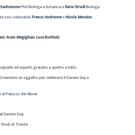
a Santunione
Phd Biologa e botanica e
Ilaria Stradi
Biologa.
e con i naturalisti
Franco Andreone
e
Nicola Messina
.
ani
,
Aram Megighian
,
Luca Bonfanti
.
cipianti ed esperti, gratuito e aperto a tuttə.
. Creeremo un oggetto per celebrare il Darwin day e
ie al Palazzo dei Musei.
el Darwin Day.
 Studi di Trieste.