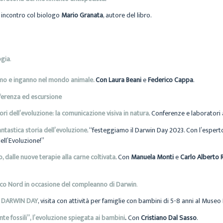
,
incontro col biologo
Mario Granata
, autore del libro.
ogia
.
smo e inganno nel mondo animale.
Con Laura Beani
e
Federico Cappa
.
ferenza ed escursione
ori dell’evoluzione: la comunicazione visiva in natura
. Conferenze e laboratori 
antastica storia dell’evoluzione
. “festeggiamo il Darwin Day 2023. Con l’esper
ell’Evoluzione!”
, dalle nuove terapie alla carne coltivata
. Con
Manuela Monti
e
Carlo Alberto 
rco Nord in occasione del compleanno di Darwin
.
LE DARWIN DAY
, visita con attività per famiglie con bambini di 5-8 anni al Muse
te fossili”, l’evoluzione spiegata ai bambini
.
Con
Cristiano Dal Sasso
.