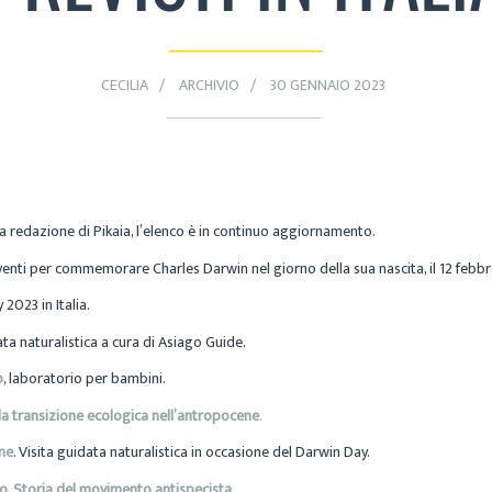
CECILIA
ARCHIVIO
30 GENNAIO 2023
alla redazione di Pikaia, l’elenco è in continuo aggiornamento.
enti per commemorare Charles Darwin nel giorno della sua nascita, il 12 febbr
 2023 in Italia.
ata naturalistica a cura di Asiago Guide.
o
, laboratorio per bambini.
la transizione ecologica nell’antropocene
.
one
. Visita guidata naturalistica in occasione del Darwin Day.
o. Storia del movimento antispecista
.