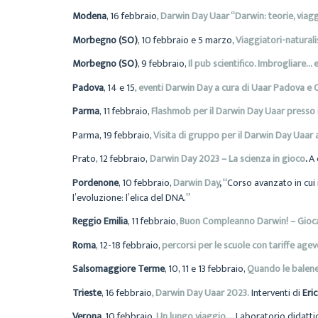
Modena
, 16 febbraio,
Darwin Day Uaar “Darwin: teorie, viagg
Morbegno (SO)
, 10 febbraio e 5 marzo,
Viaggiatori-natural
Morbegno (SO)
, 9 febbraio,
Il pub scientifico. Imbrogliare…
Padova
, 14 e 15,
eventi Darwin Day a cura di Uaar Padova e 
Parma
, 11 febbraio,
Flashmob per il Darwin Day Uaar presso 
Parma, 19 febbraio,
Visita di gruppo per il Darwin Day Uaar
Prato, 12 febbraio,
Darwin Day 2023 – La scienza in gioco
.
A 
Pordenone
, 10 febbraio,
Darwin Day
,
“Corso avanzato in cui 
l’evoluzione: l’elica del DNA.”
Reggio Emilia
, 11 febbraio,
Buon Compleanno Darwin! – Gioca c
Roma
, 12-18 febbraio,
percorsi per le scuole con tariffe age
Salsomaggiore Terme
, 10, 11 e 13 febbraio,
Quando le balene
Trieste
, 16 febbraio,
Darwin Day Uaar 2023.
Interventi di
Eri
Verona
, 10 febbraio,
Un lungo viaggio….
Laboratorio didatti