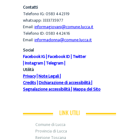
Contatti
Telefono IG: 0583 442319
whatsapp: 3333735977
Email:
informagiovani@comune.lucca.it
Telefono ID: 0583 442416
Email:
informadonna@comune.lucca.it
Social
Facebook IG
|
Facebook ID
|
Twitter
|
Instagram
|
Telegram
|
Utilità
Privacy
|
Note Legali
|
Credits
|
Dichiarazione di accessibilità
|
Segnalazione accessibilità
|
Mappa del Sito
LINK UTILI
Comune di Lucca
Provincia di Lucca
Regione Toscana