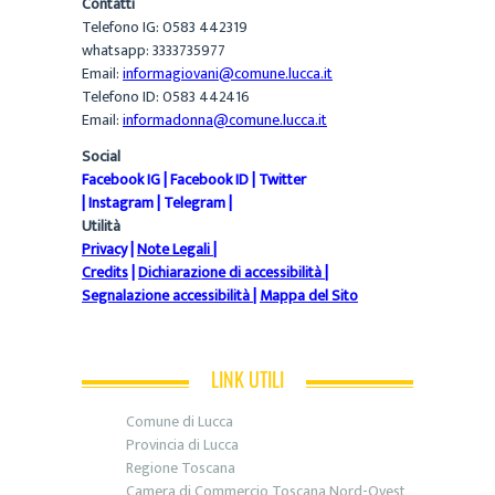
Contatti
Telefono IG: 0583 442319
whatsapp: 3333735977
Email:
informagiovani@comune.lucca.it
Telefono ID: 0583 442416
Email:
informadonna@comune.lucca.it
Social
Facebook IG
|
Facebook ID
|
Twitter
|
Instagram
|
Telegram
|
Utilità
Privacy
|
Note Legali
|
Credits
|
Dichiarazione di accessibilità
|
Segnalazione accessibilità
|
Mappa del Sito
LINK UTILI
Comune di Lucca
Provincia di Lucca
Regione Toscana
Camera di Commercio Toscana Nord-Ovest