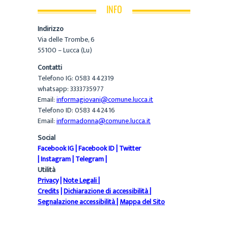
INFO
Indirizzo
Via delle Trombe, 6
55100 – Lucca (Lu)
Contatti
Telefono IG: 0583 442319
whatsapp: 3333735977
Email:
informagiovani@comune.lucca.it
Telefono ID: 0583 442416
Email:
informadonna@comune.lucca.it
Social
Facebook IG
|
Facebook ID
|
Twitter
|
Instagram
|
Telegram
|
Utilità
Privacy
|
Note Legali
|
Credits
|
Dichiarazione di accessibilità
|
Segnalazione accessibilità
|
Mappa del Sito