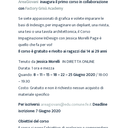
AreaGiovani
inaugura il primo corso in collaborazione
con
Factory Grisù Academy
Se siete appassionati di grafica e volete imparare le
basi di Indesign, per impaginare un depliant, una rivista,
una tesi o una tavola architettonica, il Corso
Impaginazione InDesign con Jessica Morelli Page è
quello che fa per voi!
Il corso è gratuito e rivolto ai ragazzi dai 14 ai 29 anni
Tenuto da
Jessica Morelli
IN DIRETTA ONLINE
Durata: 1 ora e mezza
Quando:
8 – 11 – 15 – 18 – 22 – 25 Giugno 2020
/ 18:00
– 19:30
Costo: Gratuito e non è richiesto nessun acquisto di
materiale specifico
Per iscriversi:
areagiovani@edu.comune.fe.it
Deadline
iscrizione: 7 Giugno 2020
Obiettivi del corso
Il corso si pone l’obiettivo di esplorare e comprendere