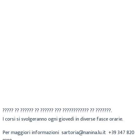
Cecilia
Archivio
27 Ottobre 2022
????? ?? ?????? ?? ?????? ??? ???????????? ?? ???????.
I corsi si svolgeranno ogni giovedì in diverse fasce orarie.
Per maggiori informazioni sartoria@nanina.lu.it +39 347 820