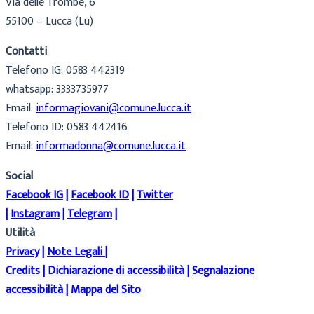
Via delle Trombe, 6
55100 – Lucca (Lu)
Contatti
Telefono IG: 0583 442319
whatsapp: 3333735977
Email:
informagiovani@comune.lucca.it
Telefono ID: 0583 442416
Email:
informadonna@comune.lucca.it
Social
Facebook IG
|
Facebook ID
|
Twitter
|
Instagram
|
Telegram
|
Utilità
Privacy
|
Note Legali
|
Credits
|
Dichiarazione di accessibilità
|
Segnalazione
accessibilità
|
Mappa del Sito