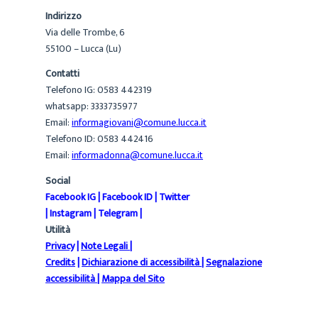
Indirizzo
Via delle Trombe, 6
55100 – Lucca (Lu)
Contatti
Telefono IG: 0583 442319
whatsapp: 3333735977
Email:
informagiovani@comune.lucca.it
Telefono ID: 0583 442416
Email:
informadonna@comune.lucca.it
Social
Facebook IG
|
Facebook ID
|
Twitter
|
Instagram
|
Telegram
|
Utilità
Privacy
|
Note Legali
|
Credits
|
Dichiarazione di accessibilità
|
Segnalazione
accessibilità
|
Mappa del Sito