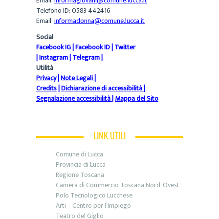
Email:
informagiovani@comune.lucca.it
Telefono ID: 0583 442416
Email:
informadonna@comune.lucca.it
Social
Facebook IG
|
Facebook ID
|
Twitter
|
Instagram
|
Telegram
|
Utilità
Privacy
|
Note Legali
|
Credits
|
Dichiarazione di accessibilità
|
Segnalazione accessibilità
|
Mappa del Sito
LINK UTILI
Comune di Lucca
Provincia di Lucca
Regione Toscana
Camera di Commercio Toscana Nord-Ovest
Polo Tecnologico Lucchese
Arti – Centro per l’Impiego
Teatro del Giglio