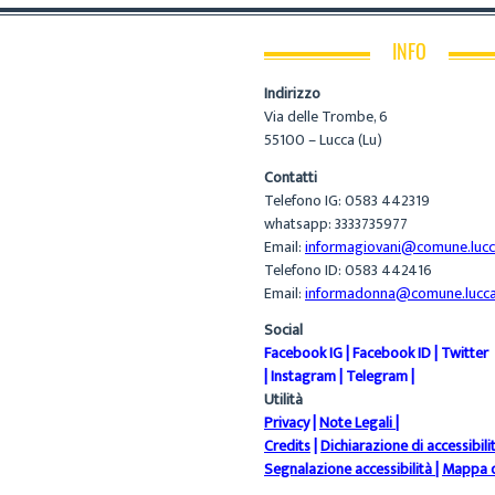
INFO
Indirizzo
Via delle Trombe, 6
55100 – Lucca (Lu)
Contatti
Telefono IG: 0583 442319
whatsapp: 3333735977
Email:
informagiovani@comune.lucca
Telefono ID: 0583 442416
Email:
informadonna@comune.lucca.
Social
Facebook IG
|
Facebook ID
|
Twitter
|
Instagram
|
Telegram
|
Utilità
Privacy
|
Note Legali
|
Credits
|
Dichiarazione di accessibili
Segnalazione accessibilità
|
Mappa d