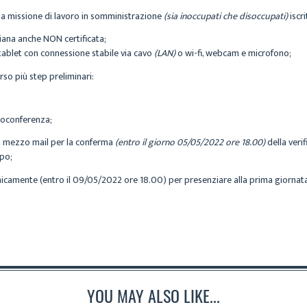
ti a missione di lavoro in somministrazione
(sia inoccupati che disoccupati)
iscri
liana anche NON certificata;
tablet con connessione stabile via cavo
(LAN)
o wi-fi, webcam e microfono;
rso più step preliminari:
deoconferenza;
a mezzo mail per la conferma
(entro il giorno 05/05/2022 ore 18.00)
della veri
ppo;
fonicamente (entro il 09/05/2022 ore 18.00) per presenziare alla prima giorna
YOU MAY ALSO LIKE...