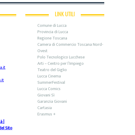
LINK UTILI
Comune di Lucca
Provincia di Lucca
Regione Toscana
Camera di Commercio Toscana Nord-
Ovest
Polo Tecnologico Lucchese
Arti – Centro per l’Impiego
.it
Teatro del Giglio
Lucca Cinema
it
SummerFestival
Lucca Comics
Giovani Sì
Garanzia Giovani
Cartasia
Erasmus +
tà
|
el Sito