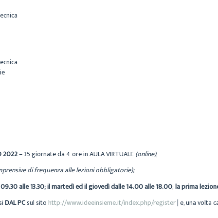
tecnica
tecnica
ie
O 2022
– 35 giornate da 4 ore in AULA VIRTUALE
(online)
;
rensive di frequenza alle lezioni obbligatorie);
 09.30 alle 13.30; il martedì ed il giovedì dalle 14.00 alle 18.00
;
la prima lezion
si
DAL PC
sul sito
http://www.ideeinsieme.it/index.php/register
| e, una volta c