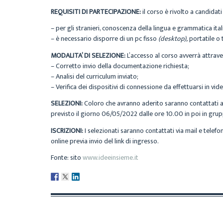
REQUISITI DI PARTECIPAZIONE:
il corso è rivolto a candida
– per gli stranieri, conoscenza della lingua e grammatica ita
– è necessario disporre di un pc fisso
(desktop),
portatile o 
MODALITA’ DI SELEZIONE:
L’accesso al corso avverrà attrave
– Corretto invio della documentazione richiesta;
– Analisi del curriculum inviato;
– Verifica dei dispositivi di connessione da effettuarsi in vi
SELEZIONI:
Coloro che avranno aderito saranno contattati 
previsto il giorno 06/05/2022 dalle ore 10.00 in poi in gru
ISCRIZIONI:
I selezionati saranno contattati via mail e tele
online previa invio del link di ingresso.
Fonte: sito
www.ideeinsieme.it