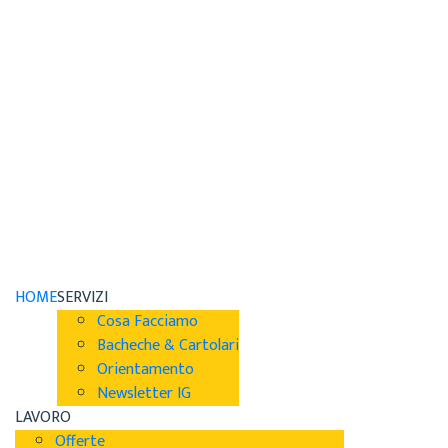
HOME
SERVIZI
Cosa Facciamo
Bacheche & Cartolari
Orientamento
Newsletter IG
LAVORO
Offerte