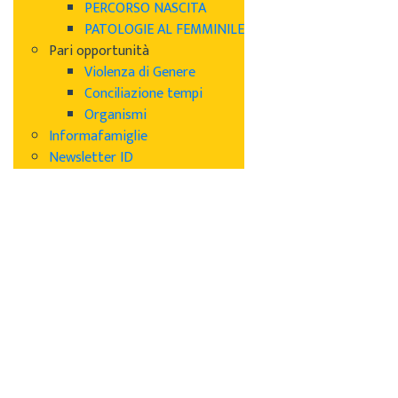
PERCORSO NASCITA
PATOLOGIE AL FEMMINILE
Pari opportunità
Violenza di Genere
Conciliazione tempi
Organismi
Informafamiglie
Newsletter ID