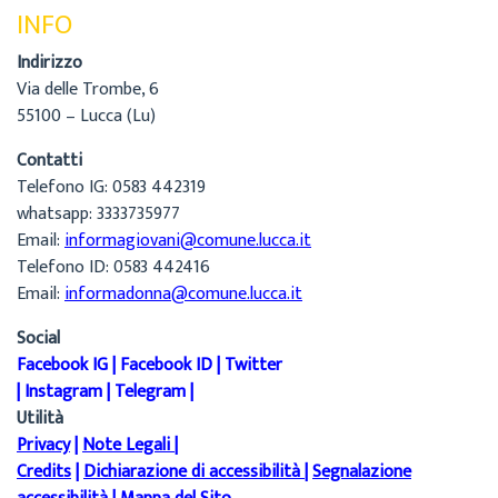
INFO
Indirizzo
Via delle Trombe, 6
55100 – Lucca (Lu)
Contatti
Telefono IG: 0583 442319
whatsapp: 3333735977
Email:
informagiovani@comune.lucca.it
Telefono ID: 0583 442416
Email:
informadonna@comune.lucca.it
Social
Facebook IG
|
Facebook ID
|
Twitter
|
Instagram
|
Telegram
|
Utilità
Privacy
|
Note Legali
|
Credits
|
Dichiarazione di accessibilità
|
Segnalazione