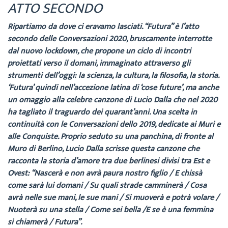
ATTO SECONDO
Ripartiamo da dove ci eravamo lasciati. “Futura” è l’atto
secondo delle Conversazioni 2020, bruscamente interrotte
dal nuovo lockdown, che propone un ciclo di incontri
proiettati verso il domani, immaginato attraverso gli
strumenti dell’oggi: la scienza, la cultura, la filosofia, la storia.
‘Futura’ quindi nell’accezione latina di ‘cose future’, ma anche
un omaggio alla celebre canzone di Lucio Dalla che nel 2020
ha tagliato il traguardo dei quarant’anni. Una scelta in
continuità con le Conversazioni dello 2019, dedicate ai Muri e
alle Conquiste. Proprio seduto su una panchina, di fronte al
Muro di Berlino, Lucio Dalla scrisse questa canzone che
racconta la storia d’amore tra due berlinesi divisi tra Est e
Ovest: “Nascerà e non avrà paura nostro figlio / E chissà
come sarà lui domani / Su quali strade camminerà / Cosa
avrà nelle sue mani, le sue mani / Si muoverà e potrà volare /
Nuoterà su una stella / Come sei bella /E se è una femmina
si chiamerà / Futura”.