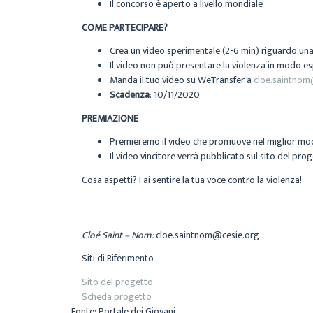
Il concorso è aperto a livello mondiale
COME PARTECIPARE?
Crea un video sperimentale (2-6 min) riguardo una di
Il video non può presentare la violenza in modo e
Manda il tuo video su WeTransfer a
cloe.saintnom
Scadenza
: 10/11/2020
PREMIAZIONE
Premieremo il video che promuove nel miglior mod
Il video vincitore verrà pubblicato sul sito del pr
Cosa aspetti? Fai sentire la tua voce contro la violenza!
Cloé Saint – Nom:
cloe.saintnom@cesie.org
Siti di Riferimento
Sito del progetto
Scheda progetto
Fonte: Portale dei Giovani