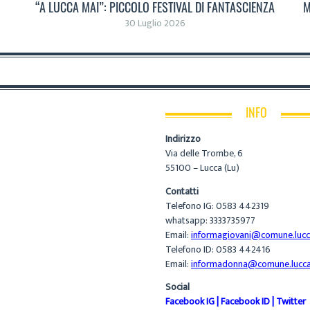
“A LUCCA MAI”: PICCOLO FESTIVAL DI FANTASCIENZA
M
30 Luglio 2026
INFO
Indirizzo
Via delle Trombe, 6
55100 – Lucca (Lu)
Contatti
Telefono IG: 0583 442319
whatsapp: 3333735977
Email:
informagiovani@comune.lucca
Telefono ID: 0583 442416
Email:
informadonna@comune.lucca.
Social
Facebook IG
|
Facebook ID
|
Twitter