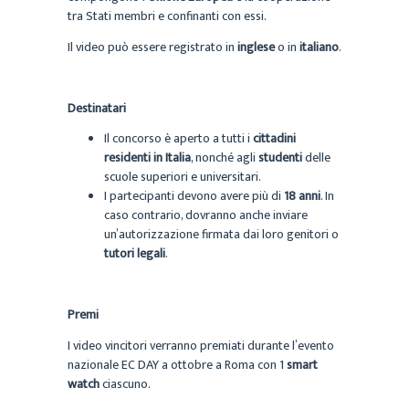
tra Stati membri e confinanti con essi.
Il video può essere registrato in
inglese
o in
italiano
.
Destinatari
Il concorso è aperto a tutti i
cittadini
residenti in Italia
, nonché agli
studenti
delle
scuole superiori e universitari.
I partecipanti devono avere più di
18 anni
. In
caso contrario, dovranno anche inviare
un’autorizzazione firmata dai loro genitori o
tutori legali
.
Premi
I video vincitori verranno premiati durante l’evento
nazionale EC DAY a ottobre a Roma con 1
smart
watch
ciascuno.