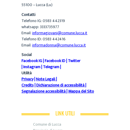
55100 – Lucca (Lu)
Contatti
Telefono IG: 0583 442319
whatsapp: 3333735977
Email:
informagiovani@comune.lucca.it
Telefono ID: 0583 442416
Email:
informadonna@comune.lucca.it
Social
Facebook IG
|
Facebook ID
|
Twitter
|
Instagram
|
Telegram
|
Utilità
Privacy
|
Note Legali
|
Credits
|
Dichiarazione di accessibilità
|
Segnalazione accessibilità
|
Mappa del Sito
LINK UTILI
Comune di Lucca