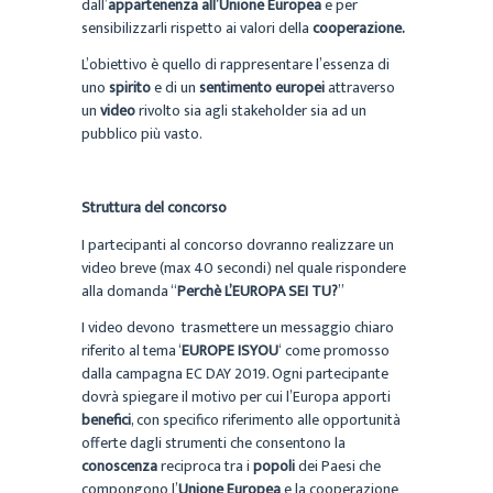
dall’
appartenenza all’Unione Europea
e per
sensibilizzarli rispetto ai valori della
cooperazione.
L’obiettivo è quello di rappresentare l’essenza di
uno
spirito
e di un
sentimento europei
attraverso
un
video
rivolto sia agli stakeholder sia ad un
pubblico più vasto.
Struttura del concorso
I partecipanti al concorso dovranno realizzare un
video breve (max 40 secondi) nel quale rispondere
alla domanda “
Perchè L’EUROPA SEI TU?
”
I video devono trasmettere un messaggio chiaro
riferito al tema ‘
EUROPE ISYOU
‘ come promosso
dalla campagna EC DAY 2019. Ogni partecipante
dovrà spiegare il motivo per cui l’Europa apporti
benefici
, con specifico riferimento alle opportunità
offerte dagli strumenti che consentono la
conoscenza
reciproca tra i
popoli
dei Paesi che
compongono l’
Unione Europea
e la cooperazione