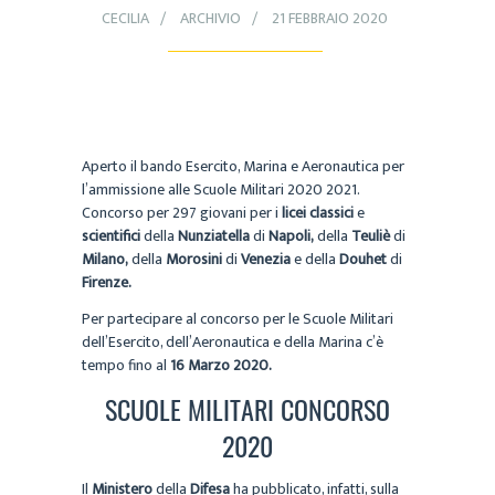
CECILIA
ARCHIVIO
21 FEBBRAIO 2020
Aperto il bando Esercito, Marina e Aeronautica per
l’ammissione alle Scuole Militari 2020 2021.
Concorso per 297 giovani per i
licei classici
e
scientifici
della
Nunziatella
di
Napoli,
della
Teuliè
di
Milano,
della
Morosini
di
Venezia
e della
Douhet
di
Firenze.
Per partecipare al concorso per le Scuole Militari
dell’Esercito, dell’Aeronautica e della Marina c’è
tempo fino al
16 Marzo 2020.
SCUOLE MILITARI CONCORSO
2020
Il
Ministero
della
Difesa
ha pubblicato, infatti, sulla