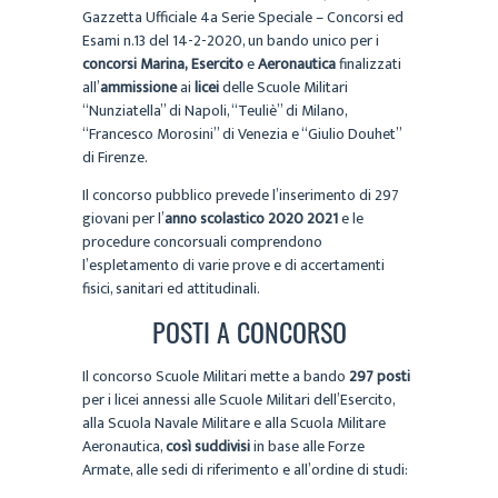
Gazzetta Ufficiale 4a Serie Speciale – Concorsi ed
Esami n.13 del 14-2-2020, un bando unico per i
concorsi Marina, Esercito
e
Aeronautica
finalizzati
all’
ammissione
ai
licei
delle Scuole Militari
“Nunziatella” di Napoli, “Teuliè” di Milano,
“Francesco Morosini” di Venezia e “Giulio Douhet”
di Firenze.
Il concorso pubblico prevede l’inserimento di 297
giovani per l’
anno scolastico 2020 2021
e le
procedure concorsuali comprendono
l’espletamento di varie prove e di accertamenti
fisici, sanitari ed attitudinali.
POSTI A CONCORSO
Il concorso Scuole Militari mette a bando
297 posti
per i licei annessi alle Scuole Militari dell’Esercito,
alla Scuola Navale Militare e alla Scuola Militare
Aeronautica,
così suddivisi
in base alle Forze
Armate, alle sedi di riferimento e all’ordine di studi: