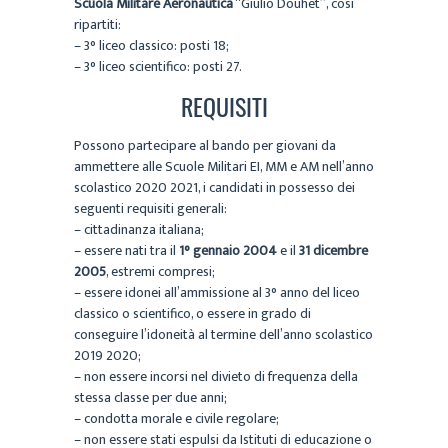
Scuola Militare Aeronautica
“Giulio Douhet”, così
ripartiti:
– 3° liceo classico: posti 18;
– 3° liceo scientifico: posti 27.
REQUISITI
Possono partecipare al bando per giovani da
ammettere alle Scuole Militari EI, MM e AM nell’anno
scolastico 2020 2021, i candidati in possesso dei
seguenti requisiti generali:
– cittadinanza italiana;
– essere nati tra il
1° gennaio 2004
e il
31 dicembre
2005
, estremi compresi;
– essere idonei all’ammissione al 3° anno del liceo
classico o scientifico, o essere in grado di
conseguire l’idoneità al termine dell’anno scolastico
2019 2020;
– non essere incorsi nel divieto di frequenza della
stessa classe per due anni;
– condotta morale e civile regolare;
– non essere stati espulsi da Istituti di educazione o