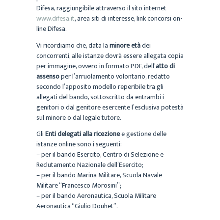
Difesa, raggiungibile attraverso il sito internet
www.difesa.it
, area siti di interesse, link concorsi on-
line Difesa.
Vi ricordiamo che, data la
minore età
dei
concorrenti, alle istanze dovrà essere allegata copia
per immagine, ovvero in formato PDF, dell’
atto di
assenso
per l’arruolamento volontario, redatto
secondo l’apposito modello reperibile tra gli
allegati del bando, sottoscritto da entrambi i
genitori o dal genitore esercente l’esclusiva potestà
sul minore o dal legale tutore.
Gli
Enti delegati alla ricezione
e gestione delle
istanze online sono i seguenti:
– per il bando Esercito, Centro di Selezione e
Reclutamento Nazionale dell’Esercito;
– per il bando Marina Militare, Scuola Navale
Militare “Francesco Morosini”;
– per il bando Aeronautica, Scuola Militare
Aeronautica “Giulio Douhet”.