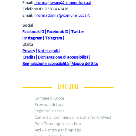
Email:
informagiovani@comune.lucca.it
Telefono ID: 0583 442416
Email:
informadonna@comune.lucca.it
Social
Facebook IG
|
Facebook ID
|
Twitter
|
Instagram
|
Telegram
|
Utilità
Privacy
|
Note Legali
|
Credits
|
Dichiarazione di accessibilità
|
Segnalazione accessibilità
|
Mappa del Sito
LINK UTILI
Comune di Lucca
Provincia di Lucca
Regione Toscana
Camera di Commercio Toscana Nord-Ovest
Polo Tecnologico Lucchese
Arti – Centro per l’Impiego