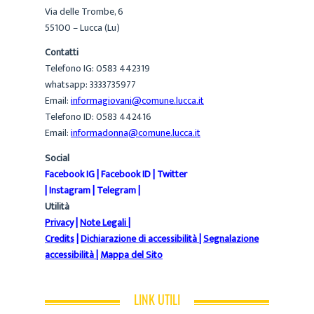
Via delle Trombe, 6
55100 – Lucca (Lu)
Contatti
Telefono IG: 0583 442319
whatsapp: 3333735977
Email:
informagiovani@comune.lucca.it
Telefono ID: 0583 442416
Email:
informadonna@comune.lucca.it
Social
Facebook IG
|
Facebook ID
|
Twitter
|
Instagram
|
Telegram
|
Utilità
Privacy
|
Note Legali
|
Credits
|
Dichiarazione di accessibilità
|
Segnalazione
accessibilità
|
Mappa del Sito
LINK UTILI