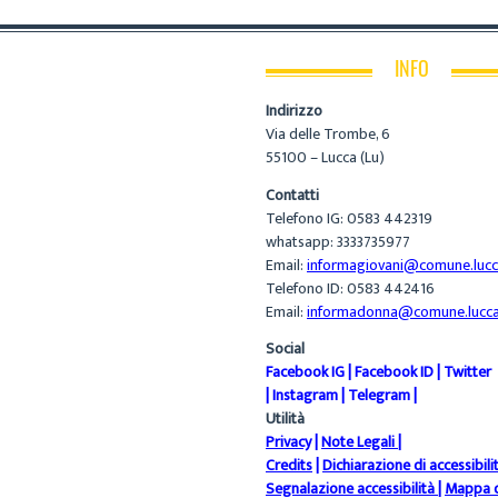
INFO
Indirizzo
Via delle Trombe, 6
55100 – Lucca (Lu)
Contatti
Telefono IG: 0583 442319
whatsapp: 3333735977
Email:
informagiovani@comune.lucca
Telefono ID: 0583 442416
Email:
informadonna@comune.lucca.
Social
Facebook IG
|
Facebook ID
|
Twitter
|
Instagram
|
Telegram
|
Utilità
Privacy
|
Note Legali
|
Credits
|
Dichiarazione di accessibili
Segnalazione accessibilità
|
Mappa d