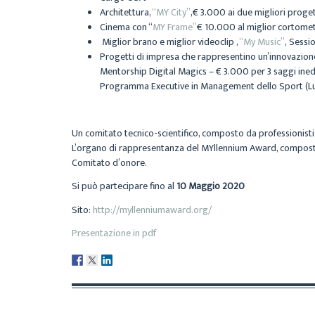
Architettura,
“MY City”
,
€ 3.000 ai due migliori proge
Cinema con “
MY Frame”
€ 10.000 al miglior cortomet
Miglior brano e miglior videoclip ,
“My Music”
,
Sessio
Progetti di impresa che rappresentino un’innovazion
Mentorship Digital Magics – € 3.000 per 3 saggi ined
Programma Executive in Management dello Sport (Lu
Un comitato tecnico-scientifico, composto da professionisti d
L’organo di rappresentanza del MYllennium Award, composto d
Comitato d’onore.
Si può partecipare fino al
10 Maggio 2020
Sito:
http://myllenniumaward.org/
Presentazione in pdf