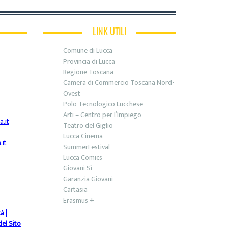
LINK UTILI
Comune di Lucca
Provincia di Lucca
Regione Toscana
Camera di Commercio Toscana Nord-
Ovest
Polo Tecnologico Lucchese
Arti – Centro per l’Impiego
.it
Teatro del Giglio
Lucca Cinema
it
SummerFestival
Lucca Comics
Giovani Sì
Garanzia Giovani
Cartasia
Erasmus +
tà
|
el Sito