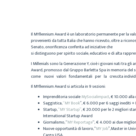
Il MYllennium Award è un laboratorio permanente per la val
provenienti da tutta Italia che hanno ricevuto, oltre a ricon
Senato, onorificenza conferita ad iniziative che
si distinguono per spirito sociale, educativo e di alta rappre
I Millenials sono la Generazione Y, cioè i giovani nati tra gli 
Award, promosso dal Gruppo Barletta Spa in memoria del suo 
come nuovi valori fondamentali per la crescita individuale
Il MYllennium Award si articola in 9 sezioni:
Imprenditoria sociale
MySocialimpact
,
€ 10.000 alla
Saggistica,
“MY Book
”,
€ 6.000 per 6 saggi inediti 
Startup,
“MY Startup”
,
€ 20.000 per le 2 migliori st
International Startup Award
Giornalismo, “
MY Reportage
“,
€ 4.000 ai due migliori
Nuove opportunità di lavoro,“
MY Job
”,
Master in Univ
Cargo USA.