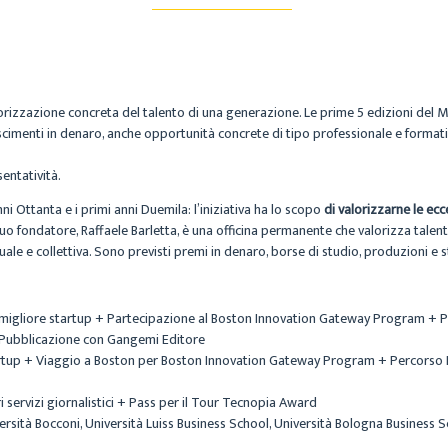
orizzazione concreta del talento di una generazione. Le prime 5 edizioni del
oscimenti in denaro, anche opportunità concrete di tipo professionale e formati
sentatività.
anni Ottanta e i primi anni Duemila: l’iniziativa ha lo scopo
di valorizzarne le ecc
fondatore, Raffaele Barletta, è una officina permanente che valorizza talenti
 e collettiva. Sono previsti premi in denaro, borse di studio, produzioni e s
 migliore startup + Partecipazione al Boston Innovation Gateway Program + P
+ Pubblicazione con Gangemi Editore
artup + Viaggio a Boston per Boston Innovation Gateway Program + Percorso 
 servizi giornalistici + Pass per il Tour Tecnopia Award
ersità Bocconi, Università Luiss Business School, Università Bologna Business