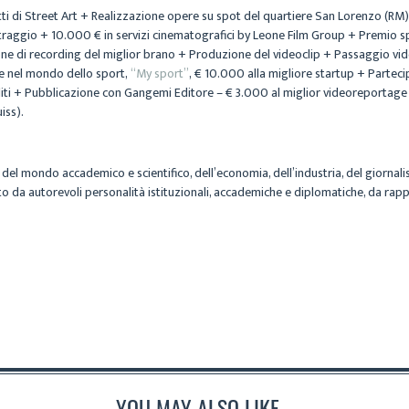
tti di Street Art + Realizzazione opere su spot del quartiere San Lorenzo (RM)
raggio + 10.000 € in servizi cinematografici by Leone Film Group + Premio s
ne di recording del miglior brano + Produzione del videoclip + Passaggio vi
e nel mondo dello sport,
“My sport”
,
€ 10.000 alla migliore startup + Parte
iti + Pubblicazione con Gangemi Editore – € 3.000 al miglior videoreportage 
iss).
el mondo accademico e scientifico, dell’economia, dell’industria, del giornalis
a autorevoli personalità istituzionali, accademiche e diplomatiche, da rappres
YOU MAY ALSO LIKE...