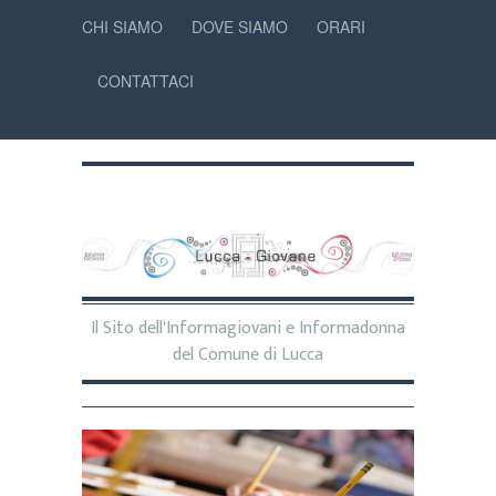
CHI SIAMO
DOVE SIAMO
ORARI
CONTATTACI
Il Sito dell'Informagiovani e Informadonna
del Comune di Lucca