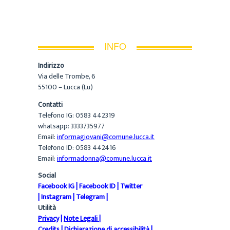
INFO
Indirizzo
Via delle Trombe, 6
55100 – Lucca (Lu)
Contatti
Telefono IG: 0583 442319
whatsapp: 3333735977
Email:
informagiovani@comune.lucca.it
Telefono ID: 0583 442416
Email:
informadonna@comune.lucca.it
Social
Facebook IG
|
Facebook ID
|
Twitter
|
Instagram
|
Telegram
|
Utilità
Privacy
|
Note Legali
|
Credits
|
Dichiarazione di accessibilità
|